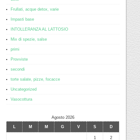
Frullati, acque detox, varie
Impasti base
INTOLLERANZA AL LATTOSIO
Mix di spezie, salse
primi
Provviste
secondi
torte salate, pizze, focacce
Uncategorized
Vasocottura
Agosto 2026
L
M
M
G
V
S
D
1
2