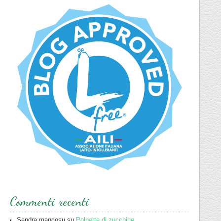
Commenti recenti
Sandra mancosu
su
Polpette di zucchine