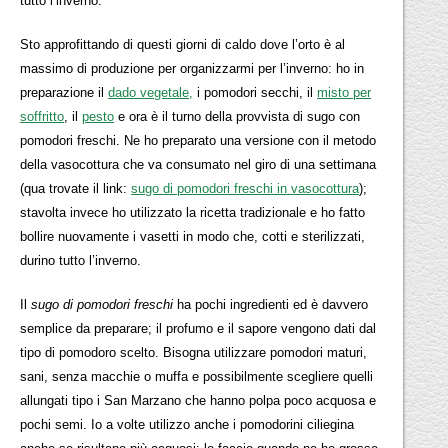
tutto l’inverno.
Sto approfittando di questi giorni di caldo dove l’orto è al
massimo di produzione per organizzarmi per l’inverno: ho in
preparazione il
dado vegetale,
i pomodori secchi, il
misto per
soffritto
, il
pesto
e ora è il turno della provvista di sugo con
pomodori freschi. Ne ho preparato una versione con il metodo
della vasocottura che va consumato nel giro di una settimana
(qua trovate il link:
sugo di pomodori freschi in vasocottura
);
stavolta invece ho utilizzato la ricetta tradizionale e ho fatto
bollire nuovamente i vasetti in modo che, cotti e sterilizzati,
durino tutto l’inverno.
Il
sugo di pomodori freschi
ha pochi ingredienti ed è davvero
semplice da preparare; il profumo e il sapore vengono dati dal
tipo di pomodoro scelto. Bisogna utilizzare pomodori maturi,
sani, senza macchie o muffa e possibilmente scegliere quelli
allungati tipo i San Marzano che hanno polpa poco acquosa e
pochi semi. Io a volte utilizzo anche i pomodorini ciliegina