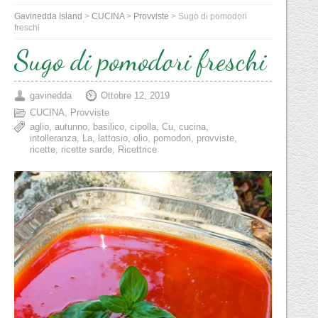
Gavinedda Island
>
CUCINA
>
Provviste
>
Sugo di pomodori
freschi
Sugo di pomodori freschi
gavinedda
Ottobre 12, 2019
CUCINA
,
Provviste
aglio
,
autunno
,
basilico
,
cipolla
,
Cu
,
cucina
,
intolleranza
,
La
,
lattosio
,
olio
,
pomodori
,
provviste
,
ricette
,
ricette sarde
,
Ricettrice