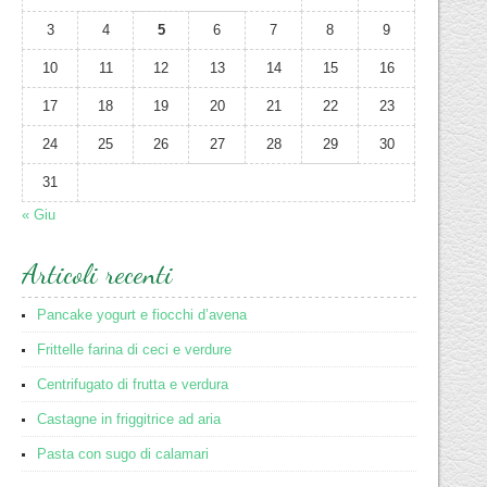
3
4
5
6
7
8
9
10
11
12
13
14
15
16
17
18
19
20
21
22
23
24
25
26
27
28
29
30
31
« Giu
Articoli recenti
Pancake yogurt e fiocchi d’avena
Frittelle farina di ceci e verdure
Centrifugato di frutta e verdura
Castagne in friggitrice ad aria
Pasta con sugo di calamari