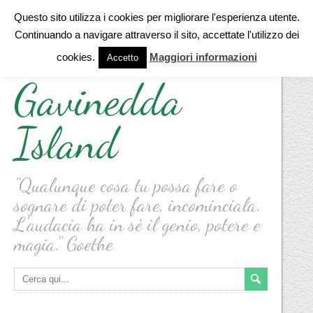
Questo sito utilizza i cookies per migliorare l'esperienza utente.
Continuando a navigare attraverso il sito, accettate l'utilizzo dei
cookies.
Maggiori informazioni
Accetto
Gavinedda
Island
"Qualunque cosa tu possa fare o
sognare di poter fare, incominciala.
L'audacia ha in sè il genio, potere e
magia." Goethe