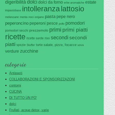
dolci
digeribilità
dolci da forno
estate
erbe aromatiche
intolleranza
lattosio
impastobase
pasta
pepe nero
melanzane
menta
noci
origano
pomodori
peperoncino
peperoni
pesce
pollo
primi
primi piatti
prezzemolo
pomodori secchi
ricette
secondi
secondi
ricette sarde
riso
piatti
torte salate, pizze, focacce
spezie
Stuffer
uova
zucchine
verdure
categorie
Antipasti
COLLABORAZIONI E SPONSORIZZAZONI
contorni
CUCINA
DI TUTTO UN PO'
dolci
Frullati, acque detox, varie