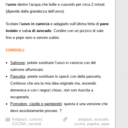
l’
uovo
dentro l’acqua che bolle e cuocerlo per circa 2 minuti
(dipende dalla grandezza dell’uovo).
Scolare l’
uovo in camicia
e adagiarlo sull’ultima fetta di
pane
tostato
e sals
a di avocado
. Condire con un pizzico di sale
fino e pepe nero e servire subito.
CONSIGLI:
Salmone
: potete sostituire l’uovo in camicia con del
salmone affumicato.
Pancetta
: potete sostituire lo speck con della pancetta.
Confesso che era la mia idea originale ma, essendo
domenica e con i negozi chiusi, non son riuscita a
recuperarla.
Pomodoro, cipolle e gamberetti
: questa è una versione che
devo assolutamente provare. ?
Antipasti
,
contorni
,
antipasti
,
avocado
,
CUCINA
,
secondi
cucina
,
paprika
,
pepe