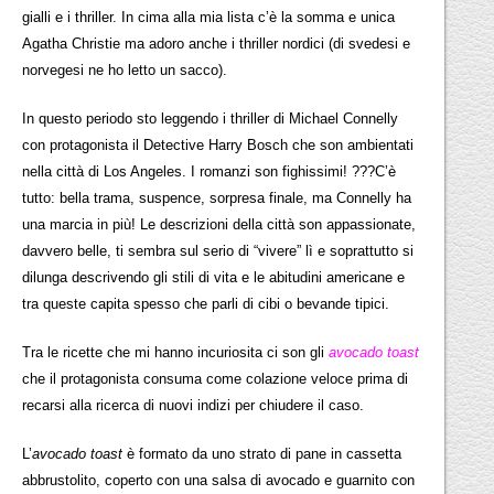
gialli e i thriller. In cima alla mia lista c’è la somma e unica
Agatha Christie ma adoro anche i thriller nordici (di svedesi e
norvegesi ne ho letto un sacco).
In questo periodo sto leggendo i thriller di Michael Connelly
con protagonista il Detective Harry Bosch che son ambientati
nella città di Los Angeles. I romanzi son fighissimi! ???C’è
tutto: bella trama, suspence, sorpresa finale, ma Connelly ha
una marcia in più! Le descrizioni della città son appassionate,
davvero belle, ti sembra sul serio di “vivere” lì e soprattutto si
dilunga descrivendo gli stili di vita e le abitudini americane e
tra queste capita spesso che parli di cibi o bevande tipici.
Tra le ricette che mi hanno incuriosita ci son gli
avocado toast
che il protagonista consuma come colazione veloce prima di
recarsi alla ricerca di nuovi indizi per chiudere il caso.
L’
avocado toast
è formato da uno strato di pane in cassetta
abbrustolito, coperto con una salsa di avocado e guarnito con