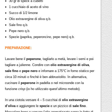
30 gr di speck a cubetti
1 cucchiaio di aceto di vino
Succo di 1/2 limone
Olio extravergine di oliva q.b.
Sale fino q.b.
Pepe nero q.b.
Spezie (paprika, peperoncino, pepe nero) q.b.
PREPARAZIONE:
Lavare bene il
peperone
, tagliarlo a metà, levare i semi e poi
tagliare a julienne. Condire con
olio extravergine di oliva
,
sale fino
e
pepe nero
e infornare a 175°C in forno statico per
circa 10 minuti o finché è ben abbrustolito. In alternativa,
cucinare il
peperone
in padella o nel microonde con la
funzione
crisp
(io ho utilizzato quest’ultimo metodo).
In una ciotola versare 4 – 5 cucchiai di
olio extravergine
d’oliva
e aggiungere le
spezie
e un pizzico di
sale fino
.
Mescolare bene e versare l’olio aromatizzato sopra le fette di