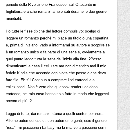
periodo della Rivoluzione Francesce, sull’Ottocento in
Inghilterra e anche romanzi ambientati durante le due guerre
mondiali).
Ho tutte le fisse tipiche del lettore compulsivo: scelgo di
leggere un romanzo perché mi piace un titolo o una copertina
e, prima di iniziarlo, vado a informarmi su autore e scoprire se
è un romanzo unico o fa parte di una serie e, ovviamente a
quel punto leggo tutta la serie dall’inizio alla fine. ?Posso
dimenticarmi a casa il cellulare ma non dimentico mai il mio
fedele Kindle che accendo ogni volta che posso o che devo
fare file. Eh sì! Continuo a comprare libri cartacei e a
collezionarli. Non è vero che gli ebook reader uccidono il
cartaceo; nel mio caso hanno solo fatto in modo che leggessi
ancora di più. ?
Leggo di tutto, dai romanzi storici a quelli contemporanei…
Alterno autori conosciuti con autori emergenti, odio il genere
“rosa”, mi piacciono i fantasy ma la mia vera passione son i