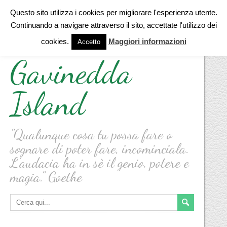
Questo sito utilizza i cookies per migliorare l'esperienza utente.
Continuando a navigare attraverso il sito, accettate l'utilizzo dei
cookies.
Maggiori informazioni
Accetto
Gavinedda
Island
"Qualunque cosa tu possa fare o
sognare di poter fare, incominciala.
L'audacia ha in sè il genio, potere e
magia." Goethe