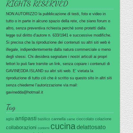
RIGHTS RESERVED
NON AUTORIZZO la pubblicazione di testi, foto e video in
tutto o in parte in alcuno spazio della rete, che siano forum o
altro, senza preventiva richiesta perchè sono protetti dalla
legge sul diritto d’autore n. 633/1941 e successive modifiche.
Si precisa che la riproduzione dei contenuti su altri siti web è
illegale, indipendentemente dalla natura commerciale o meno
degli stessi. Chi desidera segnalare i nostri articoli ai propri
lettori lo può fare tramite un link, senza copiare i contenuti di
GAVINEDDA ISLAND su altri siti web. E’ vietata la
riproduzione di tutto ciò che è scritto su questo sito in altri siti
senza chiederne l’autorizzazione via mail:
gavinedda@hotmail.it
Tag
antipasti
cannella
cioccolato
colazione
aglio
basilico
carne
cucina
delattosato
collaborazioni
contorni