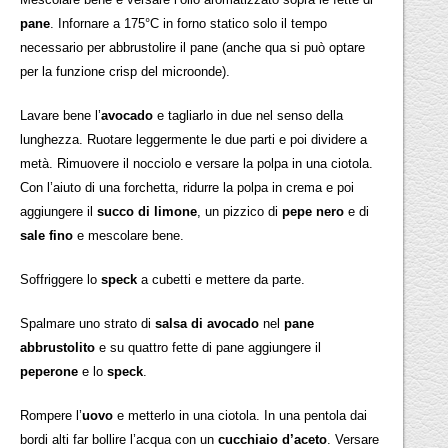
pane
. Infornare a 175°C in forno statico solo il tempo
necessario per abbrustolire il pane (anche qua si può optare
per la funzione crisp del microonde).
Lavare bene l’
avocado
e tagliarlo in due nel senso della
lunghezza. Ruotare leggermente le due parti e poi dividere a
metà. Rimuovere il nocciolo e versare la polpa in una ciotola.
Con l’aiuto di una forchetta, ridurre la polpa in crema e poi
aggiungere il
succo di limone
, un pizzico di
pepe nero
e di
sale fino
e mescolare bene.
Soffriggere lo
speck
a cubetti e mettere da parte.
Spalmare uno strato di
salsa di avocado
nel
pane
abbrustolito
e su quattro fette di pane aggiungere il
peperone
e lo
speck
.
Rompere l’
uovo
e metterlo in una ciotola. In una pentola dai
bordi alti far bollire l’acqua con un
cucchiaio d’aceto
. Versare