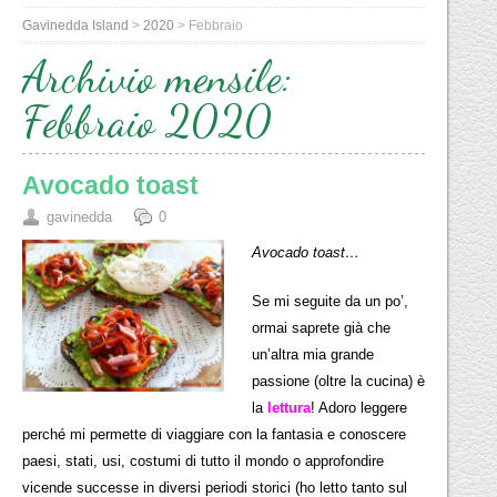
Gavinedda Island
>
2020
>
Febbraio
Archivio mensile:
Febbraio 2020
Avocado toast
gavinedda
0
Avocado toast…
Se mi seguite da un po’,
ormai saprete già che
un’altra mia grande
passione (oltre la cucina) è
la
lettura
! Adoro leggere
perché mi permette di viaggiare con la fantasia e conoscere
paesi, stati, usi, costumi di tutto il mondo o approfondire
vicende successe in diversi periodi storici (ho letto tanto sul