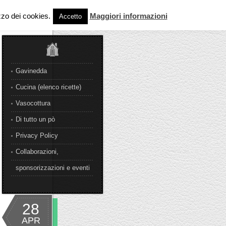
izzo dei cookies.
Maggiori informazioni
Accetto
Gavinedda
Cucina (elenco ricette)
Vasocottura
Di tutto un pò
Privacy Policy
Collaborazioni,
sponsorizzazioni e eventi
28
APR