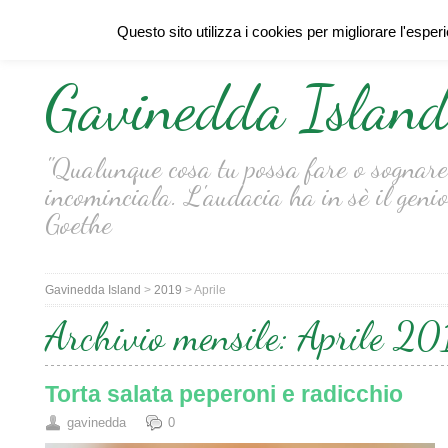
Questo sito utilizza i cookies per migliorare l'esper
Gavinedda Islan
"Qualunque cosa tu possa fare o sognare 
incominciala. L'audacia ha in sè il genio
Goethe
Gavinedda Island
>
2019
>
Aprile
Archivio mensile:
Aprile 20
Torta salata peperoni e radicchio
gavinedda
0