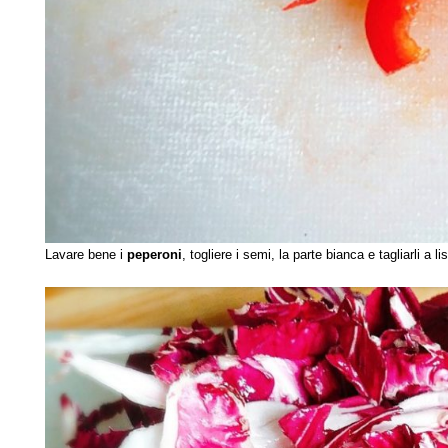
Lavare bene i
peperoni
, togliere i semi, la parte bianca e tagliarli a lis