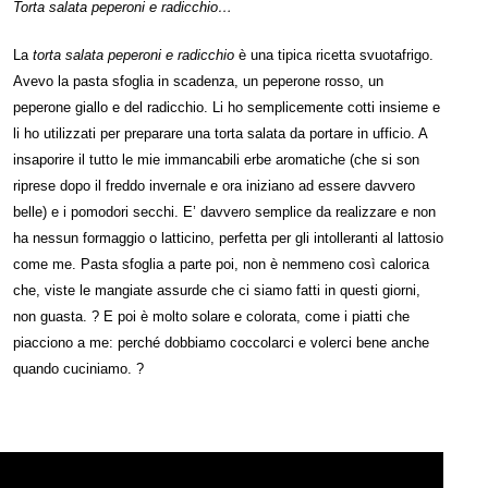
Torta salata peperoni e radicchio…
La
torta salata peperoni e radicchio
è una tipica ricetta svuotafrigo.
Avevo la pasta sfoglia in scadenza, un peperone rosso, un
peperone giallo e del radicchio. Li ho semplicemente cotti insieme e
li ho utilizzati per preparare una torta salata da portare in ufficio. A
insaporire il tutto le mie immancabili erbe aromatiche (che si son
riprese dopo il freddo invernale e ora iniziano ad essere davvero
belle) e i pomodori secchi. E’ davvero semplice da realizzare e non
ha nessun formaggio o latticino, perfetta per gli intolleranti al lattosio
come me. Pasta sfoglia a parte poi, non è nemmeno così calorica
che, viste le mangiate assurde che ci siamo fatti in questi giorni,
non guasta. ? E poi è molto solare e colorata, come i piatti che
piacciono a me: perché dobbiamo coccolarci e volerci bene anche
quando cuciniamo. ?