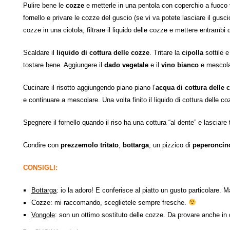
Pulire bene le
cozze
e metterle in una pentola con coperchio a fuoco
fornello e privare le cozze del guscio (se vi va potete lasciare il gusci
cozze in una ciotola, filtrare il liquido delle cozze e mettere entrambi 
Scaldare il
liquido di cottura delle cozze
. Tritare la
cipolla
sottile e
tostare bene. Aggiungere il
dado vegetale
e il
vino bianco
e mescolar
Cucinare il risotto aggiungendo piano piano l’
acqua di cottura delle 
e continuare a mescolare. Una volta finito il liquido di cottura delle c
Spegnere il fornello quando il riso ha una cottura “al dente” e lasciare
Condire con
prezzemolo tritato
,
bottarga
, un pizzico di
peperoncin
CONSIGLI:
Bottarga
: io la adoro! E conferisce al piatto un gusto particolare. 
Cozze: mi raccomando, sceglietele sempre fresche.
Vongole
: son un ottimo sostituto delle cozze. Da provare anche in