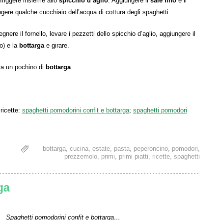
offriggere insieme allo
spicchio d’aglio
. Aggiungere il
sale fino
e il
ere qualche cucchiaio dell’acqua di cottura degli spaghetti.
gnere il fornello, levare i pezzetti dello spicchio d’aglio, aggiungere il
o) e la
bottarga
e girare.
ra un pochino di
bottarga
.
ricette:
spaghetti pomodorini confit e bottarga
;
spaghetti pomodori
bottarga
,
cucina
,
estate
,
pasta
,
peperoncino
,
pomodori
,
prezzemolo
,
primi
,
primi piatti
,
ricette
,
spaghetti
ga
Spaghetti pomodorini confit e bottarga…