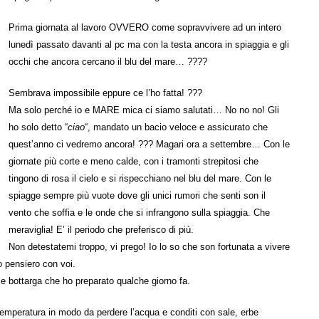
Prima giornata al lavoro OVVERO come sopravvivere ad un intero
lunedì passato davanti al pc ma con la testa ancora in spiaggia e gli
occhi che ancora cercano il blu del mare… ????
Sembrava impossibile eppure ce l’ho fatta! ???
Ma solo perché io e MARE mica ci siamo salutati… No no no! Gli
ho solo detto “
ciao
“, mandato un bacio veloce e assicurato che
quest’anno ci vedremo ancora! ??? Magari ora a settembre… Con le
giornate più corte e meno calde, con i tramonti strepitosi che
tingono di rosa il cielo e si rispecchiano nel blu del mare. Con le
spiagge sempre più vuote dove gli unici rumori che senti son il
vento che soffia e le onde che si infrangono sulla spiaggia. Che
meraviglia! E’ il periodo che preferisco di più.
Non detestatemi troppo, vi prego! Io lo so che son fortunata a vivere
o pensiero con voi.
i e bottarga che ho preparato qualche giorno fa.
temperatura in modo da perdere l’acqua e conditi con sale, erbe