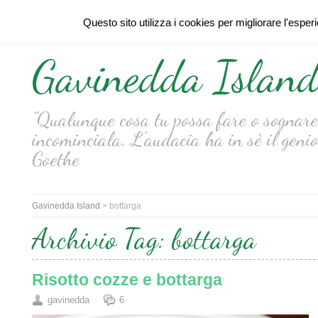
Questo sito utilizza i cookies per migliorare l'esper
Gavinedda Islan
"Qualunque cosa tu possa fare o sognare 
incominciala. L'audacia ha in sè il genio
Goethe
Gavinedda Island
>
bottarga
Archivio Tag:
bottarga
Risotto cozze e bottarga
gavinedda
6