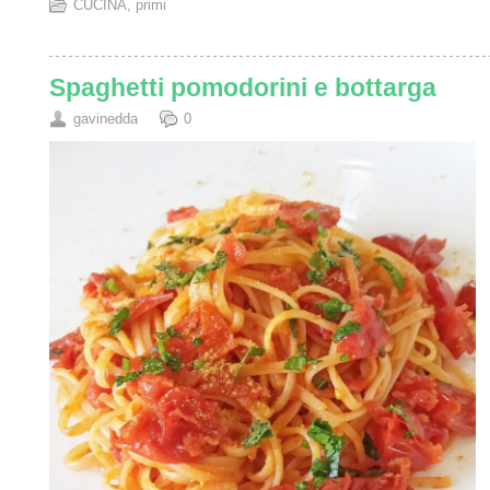
CUCINA
,
primi
Spaghetti pomodorini e bottarga
gavinedda
0