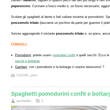
Lavare i
datterini
, tagliarli in quattro pezzi dal lato più lungo e farli s
peperoncino
. Cucinare a fuoco medio e, se fosse necessario, aggiung
Scolare gli spaghetti al dente e farli saltare insieme ai pomodorini. Spe
prezzemolo tritato
(lasciarne un pochino da parte per guarnire il piatt
Servire aggiungendo il restante
prezzemolo tritato
e, se piace, anco
CONSIGLI:
Pomodorini
: potete usare i
pomodori confit
o quelli secchi. Ecco le 
secchi e bottarga
.
Gamberi
: con i pomodorini e la bottarga ci stanno benissimo! ?
CUCINA
,
primi
Spaghetti pomodorini confit e bottar
gavinedda
0