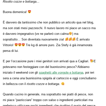
Risotto cozze e bottarga…
Buona domenica!
È davvero da tantissimo che non pubblico un articolo qua nel blog,
ma son stati mesi pazzeschi. Il nuovo lavoro mi piace un sacco ma
è davvero impegnativo (ve ne parlerò con calma
) ma
soprattutto… Son diventata nuovamente zia!
È arrivato
Vittorio!
Tre kg di amore puro. Zia Stefy è già innamorata
persa di lui.
E per l’occasione pure i miei genitori son arrivati qua a Cagliari.
E
potevamo non festeggiare con del buonissimo pesce? Abbiamo
iniziato il weekend con gli
spaghetti alle vongole e bottarga
, poi ieri
sera a cena una buonissima spigola al cartoccio e oggi concludiamo
in bellezza con il
risotto cozze e bottarga
.
Quando cucino in generale, ma soprattutto nei piatti di pesce, non
mi piace “pasticciare” troppo con salse o ingredienti particolari ma
preferisco utilizzare pochi ingredienti che risaltino il gusto del pesce