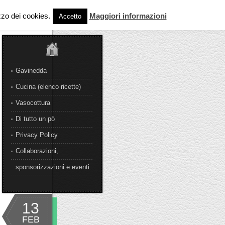
izzo dei cookies.
Maggiori informazioni
Accetto
Gavinedda
Cucina (elenco ricette)
Vasocottura
Di tutto un pò
Privacy Policy
Collaborazioni,
sponsorizzazioni e eventi
13
FEB