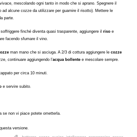
 vivace, mescolando ogni tanto in modo che si aprano. Spegnere il
o ad alcune cozze da utilizzare per guarnire il risotto). Mettere le
da parte.
 soffriggere finché diventa quasi trasparente, aggiungere il
riso
e
e facendo sfumare il vino.
cozze
man mano che si asciuga. A 2/3 di cottura aggiungere le
cozze
ozze, continuare aggiungendo l’
acqua bollente
e mescolare sempre.
 tappato per circa 10 minuti.
o
e servire subito.
Ma se non vi piace potete ometterla.
 questa versione.