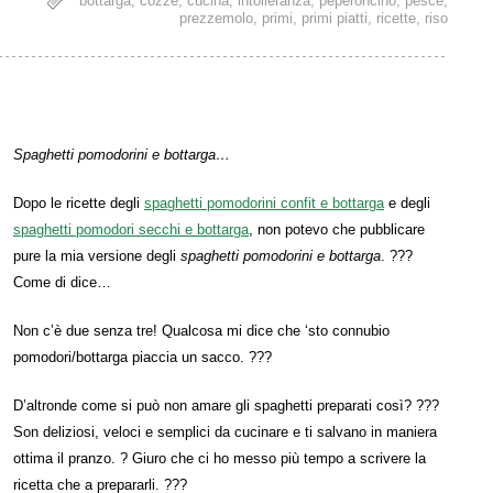
bottarga
,
cozze
,
cucina
,
intolleranza
,
peperoncino
,
pesce
,
prezzemolo
,
primi
,
primi piatti
,
ricette
,
riso
Spaghetti pomodorini e bottarga…
Dopo le ricette degli
spaghetti pomodorini confit e bottarga
e degli
spaghetti pomodori secchi e bottarga
, non potevo che pubblicare
pure la mia versione degli
spaghetti pomodorini e bottarga
. ???
Come di dice…
Non c’è due senza tre! Qualcosa mi dice che ‘sto connubio
pomodori/bottarga piaccia un sacco. ???
D’altronde come si può non amare gli spaghetti preparati così? ???
Son deliziosi, veloci e semplici da cucinare e ti salvano in maniera
ottima il pranzo. ? Giuro che ci ho messo più tempo a scrivere la
ricetta che a prepararli. ???