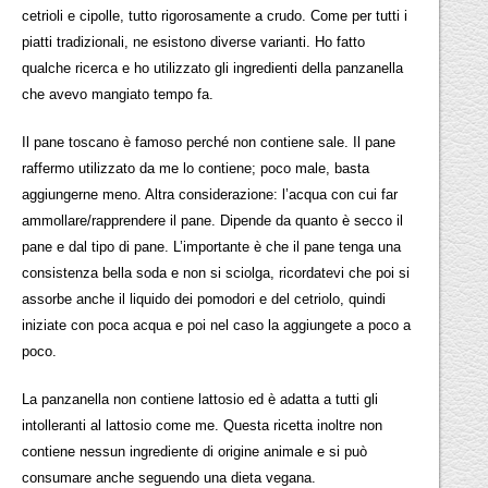
cetrioli e cipolle, tutto rigorosamente a crudo. Come per tutti i
piatti tradizionali, ne esistono diverse varianti. Ho fatto
qualche ricerca e ho utilizzato gli ingredienti della panzanella
che avevo mangiato tempo fa.
Il pane toscano è famoso perché non contiene sale. Il pane
raffermo utilizzato da me lo contiene; poco male, basta
aggiungerne meno. Altra considerazione: l’acqua con cui far
ammollare/rapprendere il pane. Dipende da quanto è secco il
pane e dal tipo di pane. L’importante è che il pane tenga una
consistenza bella soda e non si sciolga, ricordatevi che poi si
assorbe anche il liquido dei pomodori e del cetriolo, quindi
iniziate con poca acqua e poi nel caso la aggiungete a poco a
poco.
La panzanella non contiene lattosio ed è adatta a tutti gli
intolleranti al lattosio come me. Questa ricetta inoltre non
contiene nessun ingrediente di origine animale e si può
consumare anche seguendo una dieta vegana.