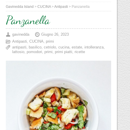
Gavinedda Island
>
CUCINA
>
Antipasti
>
Panzanella
Panzanella
gavinedda
Giugno 26, 2023
Antipasti
,
CUCINA
,
primi
antipasti
,
basilico
,
cetriolo
,
cucina
,
estate
,
intolleranza
,
lattosio
,
pomodori
,
primi
,
primi piatti
,
ricette