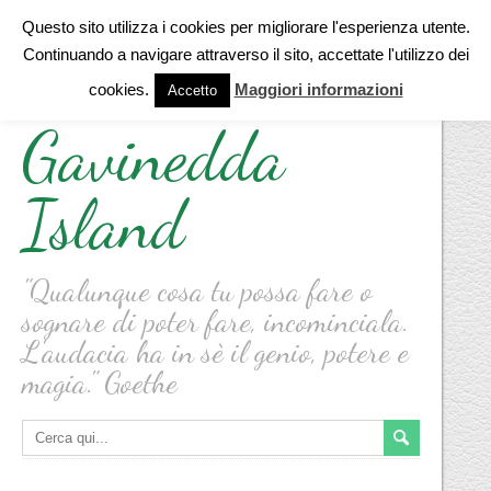
Questo sito utilizza i cookies per migliorare l'esperienza utente.
Continuando a navigare attraverso il sito, accettate l'utilizzo dei
cookies.
Maggiori informazioni
Accetto
Gavinedda
Island
"Qualunque cosa tu possa fare o
sognare di poter fare, incominciala.
L'audacia ha in sè il genio, potere e
magia." Goethe