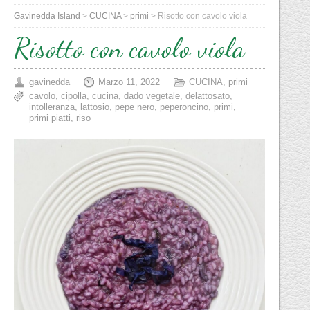
Gavinedda Island
>
CUCINA
>
primi
>
Risotto con cavolo viola
Risotto con cavolo viola
gavinedda
Marzo 11, 2022
CUCINA
,
primi
cavolo
,
cipolla
,
cucina
,
dado vegetale
,
delattosato
,
intolleranza
,
lattosio
,
pepe nero
,
peperoncino
,
primi
,
primi piatti
,
riso