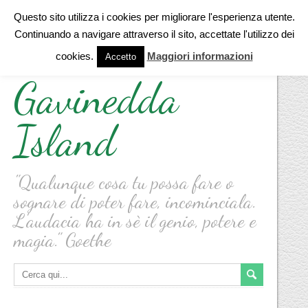
Questo sito utilizza i cookies per migliorare l'esperienza utente.
Continuando a navigare attraverso il sito, accettate l'utilizzo dei
cookies.
Maggiori informazioni
Accetto
Gavinedda
Island
"Qualunque cosa tu possa fare o
sognare di poter fare, incominciala.
L'audacia ha in sè il genio, potere e
magia." Goethe