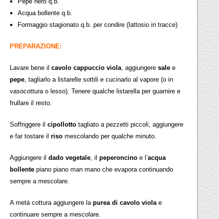
Pepe nero q.b.
Acqua bollente q.b.
Formaggio stagionato q.b. per condire (lattosio in tracce)
PREPARAZIONE:
Lavare bene il
cavolo cappuccio viola
, aggiungere
sale
e
pepe
, tagliarlo a listarelle sottili e cucinarlo al vapore (o in
vasocottura o lesso). Tenere qualche listarella per guarnire e
frullare il resto.
Soffriggere il
cipollotto
tagliato a pezzetti piccoli, aggiungere
e far tostare il
riso
mescolando per qualche minuto.
Aggiungere il
dado vegetale
, il
peperoncino
e l’
acqua
bollente
piano piano man mano che evapora continuando
sempre a mescolare.
A metà cottura aggiungere la
purea di cavolo viola
e
continuare sempre a mescolare.