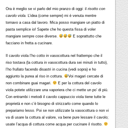
Ora è meglio se vi parlo del mio pranzo di oggi: il
risotto con
cavolo viola.
L’idea (come sempre) mi è venuta mentre
tornavo a casa dal lavoro. Mica posso mangiare un piatto di
pasta semplice io! Sapete che ho questa fissa di voler
mangiare sempre cose diverse.
E soprattutto che
facciano in fretta a cucinare.
Il cavolo viola l’ho cotto in vasocottura nel frattempo che il
riso tostava (la cottura in vasocottura dura sei minuti in tutto),
l’ho frullato facendo disastri in cucina (vedi sopra) e ho
aggiunto la purea al riso in cottura.
Voi magari cercate di
non combinare guai magari.
E per la cottura del cavolo
viola potete utilizzare una vaporiera che ci mette un po’ di più.
Con entrambi i metodi il cavolo cappuccio viola tiene tutte le
proprietà e non c’è bisogno di strizzarlo come quando lo
prepariamo lesso. Poi se non utilizzate la vasocottura o non vi
va di usare la cottura al valore, va bene pure lessare il cavolo;
usate l’acqua di cottura come acqua per cucinare il risotto.