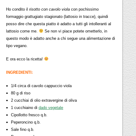
Ho condito il
risotto con cavolo viola
con pochissimo
formaggio grattugiato stagionato (lattosio in tracce), quindi
posso dire che questa piatto è adatto a tutti gli intolleranti al
lattosio come me.
Se non vi piace potete ometterlo, in
questo modo è adatto anche a chi segue una alimentazione di
tipo vegano.
E ora ecco la ricetta!
INGREDIENTI:
1/4 circa di cavolo cappuccio viola
80 g di riso
2 cucchiai di olio extravergine di oliva
1 cucchiaino di
dado vegetale
Cipollotto fresco q.b.
Peperoncino q.b.
Sale fino q.b.