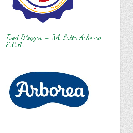
Food Blogger – 3A Latte Arborea
S.C.A.