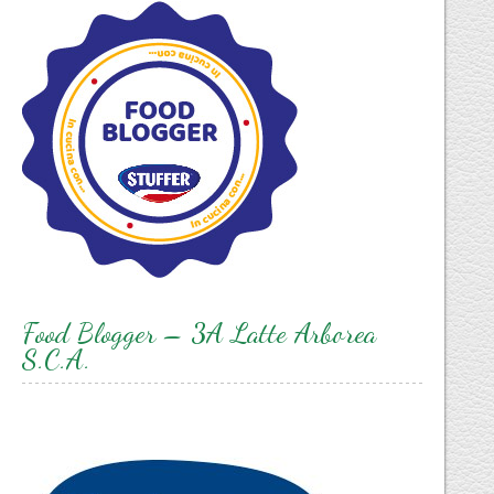
Food Blogger – 3A Latte Arborea
S.C.A.