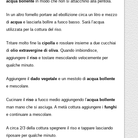
acqua bollente
in modo che non si attacchino alla pentola.
In un altro fornello portare ad ebollizione circa un litro e mezzo
di
acqua
e lasciarla bollire a fuoco basso. Sarà l’acqua
utilizzata per la cottura del riso.
Tritare molto fine la
cipolla
e rosolare insieme a due cucchiai
di
olio extravergine di oliva
. Quando imbiondisce,
aggiungere il
riso
e tostare mescolando velocemente per
qualche minuto.
Aggiungere il
dado vegetale
e un mestolo di
acqua bollente
e mescolare.
Cucinare il
riso
a fuoco medio aggiungendo l’
acqua
bollente
man mano che si asciuga. A metà cottura aggiungere i
funghi
e continuare a mescolare.
A circa 2/3 della cottura spegnere il riso e tappare lasciando
riposare per qualche minuto.