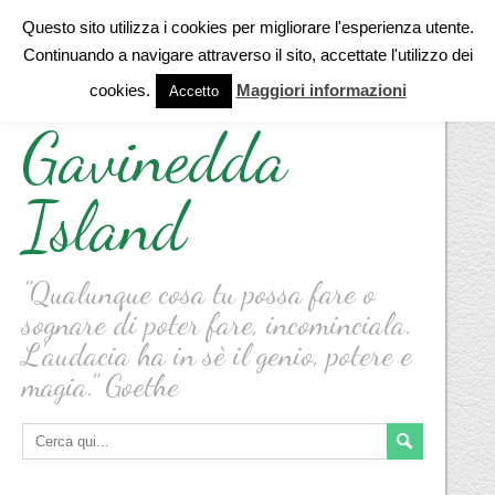
Questo sito utilizza i cookies per migliorare l'esperienza utente.
Continuando a navigare attraverso il sito, accettate l'utilizzo dei
cookies.
Maggiori informazioni
Accetto
Gavinedda
Island
"Qualunque cosa tu possa fare o
sognare di poter fare, incominciala.
L'audacia ha in sè il genio, potere e
magia." Goethe