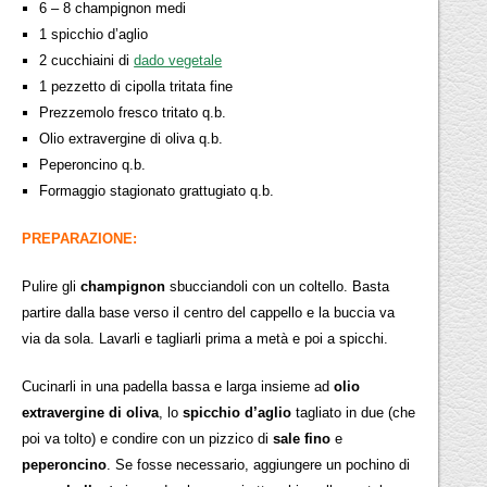
6 – 8 champignon medi
1 spicchio d’aglio
2 cucchiaini di
dado vegetale
1 pezzetto di cipolla tritata fine
Prezzemolo fresco tritato q.b.
Olio extravergine di oliva q.b.
Peperoncino q.b.
Formaggio stagionato grattugiato q.b.
PREPARAZIONE:
Pulire gli
champignon
sbucciandoli con un coltello. Basta
partire dalla base verso il centro del cappello e la buccia va
via da sola. Lavarli e tagliarli prima a metà e poi a spicchi.
Cucinarli in una padella bassa e larga insieme ad
olio
extravergine di oliva
, lo
spicchio d’aglio
tagliato in due (che
poi va tolto) e condire con un pizzico di
sale fino
e
peperoncino
. Se fosse necessario, aggiungere un pochino di