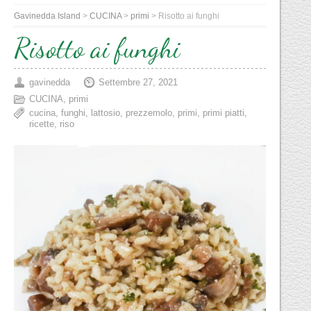
Gavinedda Island
>
CUCINA
>
primi
>
Risotto ai funghi
Risotto ai funghi
gavinedda
Settembre 27, 2021
CUCINA
,
primi
cucina
,
funghi
,
lattosio
,
prezzemolo
,
primi
,
primi piatti
,
ricette
,
riso