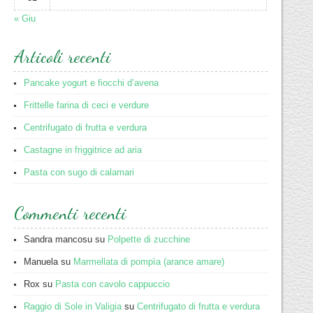
« Giu
Articoli recenti
Pancake yogurt e fiocchi d’avena
Frittelle farina di ceci e verdure
Centrifugato di frutta e verdura
Castagne in friggitrice ad aria
Pasta con sugo di calamari
Commenti recenti
Sandra mancosu
su
Polpette di zucchine
Manuela
su
Marmellata di pompìa (arance amare)
Rox
su
Pasta con cavolo cappuccio
Raggio di Sole in Valigia
su
Centrifugato di frutta e verdura