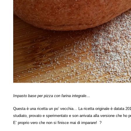
Impasto base per pizza con farina integrale…
Questa è una ricetta un po’ vecchia… La ricetta originale è datata 2
studiato, provato e sperimentato e son arrivata alla versione che ho p
E’ proprio vero che non si finisce mai di imparare! ?