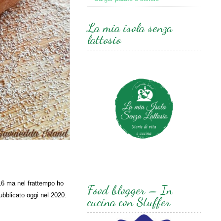
La mia isola senza
lattosio
016 ma nel frattempo ho
Food blogger – In
ubblicato oggi nel 2020.
cucina con Stuffer