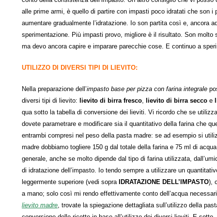
alle prime armi, è quello di partire con impasti poco idratati che son i p
aumentare gradualmente l’idratazione. Io son partita così e, ancora a
sperimentazione. Più impasti provo, migliore è il risultato. Son molto s
ma devo ancora capire e imparare parecchie cose. E continuo a sper
UTILIZZO DI DIVERSI TIPI DI LIEVITO:
Nella preparazione dell’
impasto base per pizza con farina integrale
pos
diversi tipi di lievito:
lievito di birra fresco
,
lievito di birra secco
e
qua sotto la tabella di conversione dei lieviti. Vi ricordo che se utilizza
dovete parametrare e modificare sia il quantitativo della farina che que
entrambi compresi nel peso della pasta madre: se ad esempio si utili
madre dobbiamo togliere 150 g dal totale della farina e 75 ml di acqua
generale, anche se molto dipende dal tipo di farina utilizzata, dall’umid
di idratazione dell’impasto. Io tendo sempre a utilizzare un quantitati
leggermente superiore (vedi sopra
IDRATAZIONE DELL’IMPASTO
),
a mano; solo così mi rendo effettivamente conto dell’acqua necessaria
lievito madre
, trovate la spiegazione dettagliata sull’utilizzo della pas
conversione delle ricette in base all’utilizzo dei diversi lieviti. E sotto, 