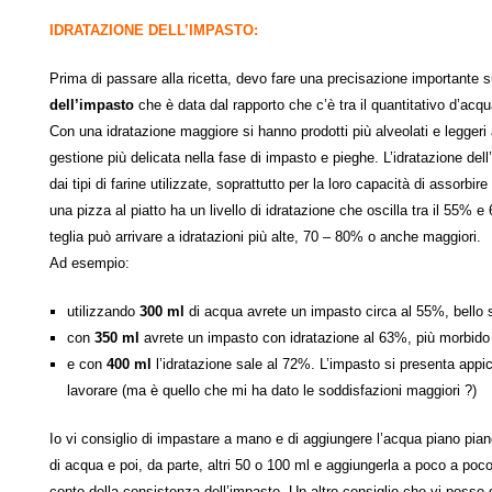
IDRATAZIONE DELL’IMPASTO:
Prima di passare alla ricetta, devo fare una precisazione importante s
dell’impasto
che è data dal rapporto che c’è tra il quantitativo d’acqua 
Con una idratazione maggiore si hanno prodotti più alveolati e leggeri
gestione più delicata nella fase di impasto e pieghe. L’idratazione de
dai tipi di farine utilizzate, soprattutto per la loro capacità di assorbir
una pizza al piatto ha un livello di idratazione che oscilla tra il 55% 
teglia può arrivare a idratazioni più alte, 70 – 80% o anche maggiori.
Ad esempio:
utilizzando
300 ml
di acqua avrete un impasto circa al 55%, bello s
con
350 ml
avrete un impasto con idratazione al 63%, più morbido
e con
400 ml
l’idratazione sale al 72%. L’impasto si presenta appicc
lavorare (ma è quello che mi ha dato le soddisfazioni maggiori ?)
Io vi consiglio di impastare a mano e di aggiungere l’acqua piano pia
di acqua e poi, da parte, altri 50 o 100 ml e aggiungerla a poco a poco
conto della consistenza dell’impasto. Un altro consiglio che vi posso 