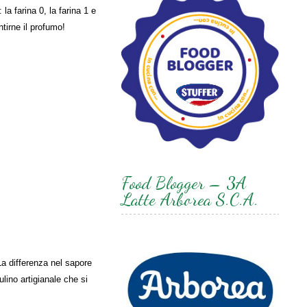
: la farina 0, la farina 1 e
ntirne il profumo!
Food Blogger – 3A
Latte Arborea S.C.A.
 La differenza nel sapore
ulino artigianale che si