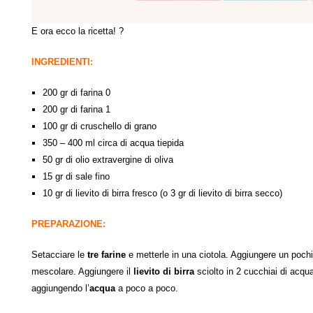
E ora ecco la ricetta! ?
INGREDIENTI:
200 gr di farina 0
200 gr di farina 1
100 gr di cruschello di grano
350 – 400 ml circa di acqua tiepida
50 gr di olio extravergine di oliva
15 gr di sale fino
10 gr di lievito di birra fresco (o 3 gr di lievito di birra secco)
PREPARAZIONE:
Setacciare le
tre farine
e metterle in una ciotola. Aggiungere un poch
mescolare. Aggiungere il
lievito di birra
sciolto in 2 cucchiai di acqu
aggiungendo l’
acqua
a poco a poco.