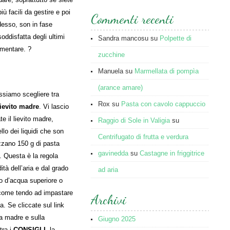
iù facili da gestire e poi
Commenti recenti
desso, son in fase
oddisfatta degli ultimi
Sandra mancosu
su
Polpette di
imentare. ?
zucchine
Manuela
su
Marmellata di pompìa
(arance amare)
siamo scegliere tra
Rox
su
Pasta con cavolo cappuccio
lievito madre
. Vi lascio
te il lievito madre,
Raggio di Sole in Valigia
su
llo dei liquidi che son
Centrifugato di frutta e verdura
zzano 150 g di pasta
gavinedda
su
Castagne in friggitrice
. Questa è la regola
ità dell’aria e dal grado
ad aria
vo d’acqua superiore o
 come tendo ad impastare
Archivi
. Se cliccate sul link
ta madre e sulla
Giugno 2025
tra i
CONSIGLI
, la