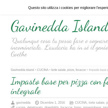
Questo sito utilizza i cookies per migliorare l'esper
Gavinedda Islan
"Qualunque cosa tu possa fare o sognare 
incominciala. L'audacia ha in sè il genio
Goethe
Gavinedda Island
>
CUCINA
>
torte salate, pizze, focacce
>
Impasto base p
Impasto base per pizza con f
integrale
gavinedda
Dicembre 1, 2016
CUCINA
,
torte salate, 
cucina
,
delattosato
,
digeribilità
,
focaccia
,
forno
,
impastobase
,
int