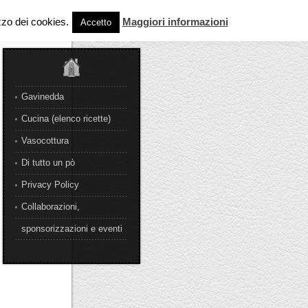
izzo dei cookies.
Maggiori informazioni
Accetto
Gavinedda
Cucina (elenco ricette)
Vasocottura
Di tutto un pò
Privacy Policy
Collaborazioni,
sponsorizzazioni e eventi