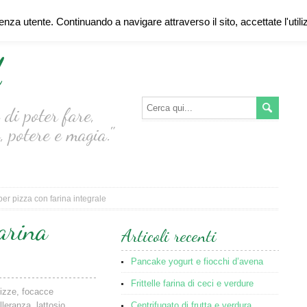
ienza utente. Continuando a navigare attraverso il sito, accettate l'util
d
di poter fare,
, potere e magia."
er pizza con farina integrale
arina
Articoli recenti
Pancake yogurt e fiocchi d’avena
Frittelle farina di ceci e verdure
pizze, focacce
olleranza
,
lattosio
,
Centrifugato di frutta e verdura