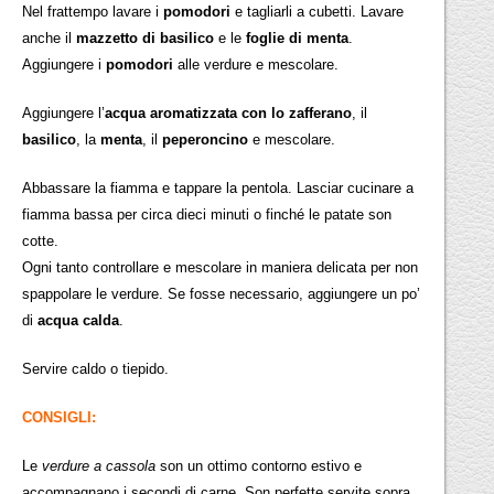
Nel frattempo lavare i
pomodori
e tagliarli a cubetti. Lavare
anche il
mazzetto di basilico
e le
foglie di menta
.
Aggiungere i
pomodori
alle verdure e mescolare.
Aggiungere l’
acqua aromatizzata con lo zafferano
, il
basilico
, la
menta
, il
peperoncino
e mescolare.
Abbassare la fiamma e tappare la pentola. Lasciar cucinare a
fiamma bassa per circa dieci minuti o finché le patate son
cotte.
Ogni tanto controllare e mescolare in maniera delicata per non
spappolare le verdure. Se fosse necessario, aggiungere un po’
di
acqua calda
.
Servire caldo o tiepido.
CONSIGLI:
Le
verdure a cassola
son un ottimo contorno estivo e
accompagnano i secondi di carne. Son perfette servite sopra