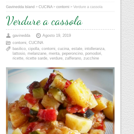
Gavinedda Island
>
CUCINA
>
contorni
>
Verdure a cassola
Verdure a cassola
gavinedda
Agosto 19, 2019
contorni
,
CUCINA
basilico
,
cipolla
,
contorni
,
cucina
,
estate
,
intolleranza
,
lattosio
,
melanzane
,
menta
,
peperoncino
,
pomodori
,
ricette
,
ricette sarde
,
verdure
,
zafferano
,
zucchine