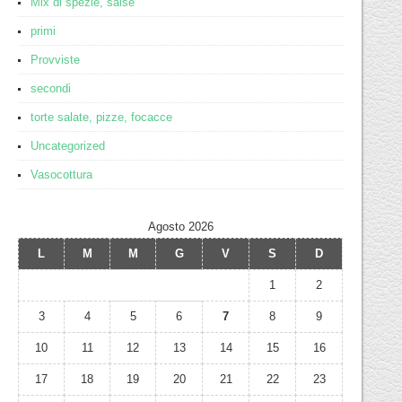
Mix di spezie, salse
primi
Provviste
secondi
torte salate, pizze, focacce
Uncategorized
Vasocottura
Agosto 2026
L
M
M
G
V
S
D
1
2
3
4
5
6
7
8
9
10
11
12
13
14
15
16
17
18
19
20
21
22
23