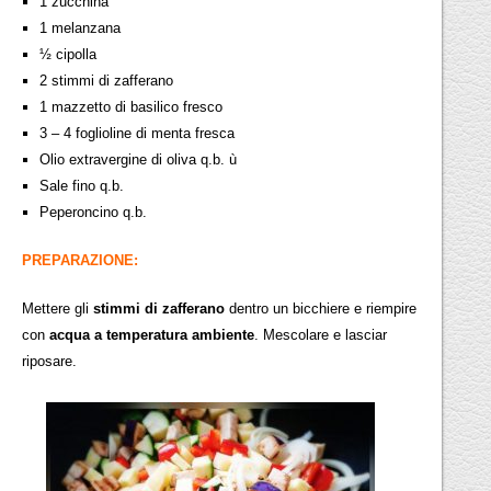
1 zucchina
1 melanzana
½ cipolla
2 stimmi di zafferano
1 mazzetto di basilico fresco
3 – 4 foglioline di menta fresca
Olio extravergine di oliva q.b. ù
Sale fino q.b.
Peperoncino q.b.
PREPARAZIONE:
Mettere gli
stimmi di zafferano
dentro un bicchiere e riempire
con
acqua a temperatura ambiente
. Mescolare e lasciar
riposare.