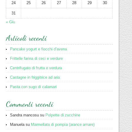
24
25
26
27
28
29
30
31
« Giu
Articoli recenti
Pancake yogurt e fiocchi d’avena
Frittelle farina di ceci e verdure
Centrifugato di frutta e verdura
Castagne in friggitrice ad aria
Pasta con sugo di calamari
Commenti recenti
Sandra mancosu
su
Polpette di zucchine
Manuela
su
Marmellata di pompìa (arance amare)