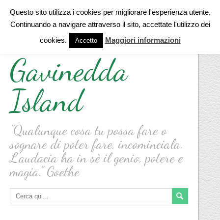
Questo sito utilizza i cookies per migliorare l'esperienza utente.
Continuando a navigare attraverso il sito, accettate l'utilizzo dei
cookies.
Maggiori informazioni
Accetto
Gavinedda
Island
"Qualunque cosa tu possa fare o
sognare di poter fare, incominciala.
L'audacia ha in sè il genio, potere e
magia." Goethe