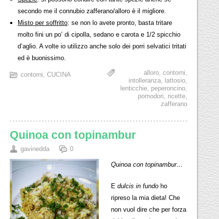
secondo me il connubio zafferano/alloro è il migliore.
Misto per soffritto
: se non lo avete pronto, basta tritare
molto fini un po’ di cipolla, sedano e carota e 1/2 spicchio
d’aglio. A volte io utilizzo anche solo dei porri selvatici tritati
ed è buonissimo.
alloro
,
contorni
,
contorni
,
CUCINA
intolleranza
,
lattosio
,
lenticchie
,
peperoncino
,
pomodori
,
ricette
,
zafferano
Quinoa con topinambur
gavinedda
0
Quinoa con topinambur…
E
dulcis in fundo
ho
ripreso la mia dieta! Che
non vuol dire che per forza