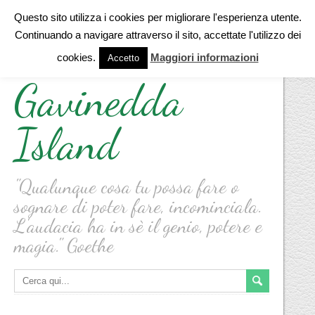
Questo sito utilizza i cookies per migliorare l'esperienza utente.
Continuando a navigare attraverso il sito, accettate l'utilizzo dei
cookies.
Maggiori informazioni
Accetto
Gavinedda
Island
"Qualunque cosa tu possa fare o
sognare di poter fare, incominciala.
L'audacia ha in sè il genio, potere e
magia." Goethe