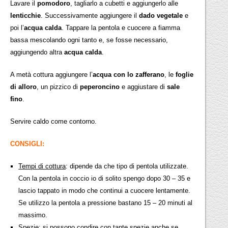
Lavare il
pomodoro
, tagliarlo a cubetti e aggiungerlo alle
lenticchie
. Successivamente aggiungere il
dado vegetale
e
poi l’
acqua calda
. Tappare la pentola e cuocere a fiamma
bassa mescolando ogni tanto e, se fosse necessario,
aggiungendo altra
acqua calda
.
A metà cottura aggiungere l’
acqua con lo zafferano
, le
foglie
di alloro
, un pizzico di
peperoncino
e aggiustare di
sale
fino
.
Servire caldo come contorno.
CONSIGLI:
Tempi di cottura
: dipende da che tipo di pentola utilizzate.
Con la pentola in coccio io di solito spengo dopo 30 – 35 e
lascio tappato in modo che continui a cuocere lentamente.
Se utilizzo la pentola a pressione bastano 15 – 20 minuti al
massimo.
Spezie
: si possono condire con tante spezie anche se