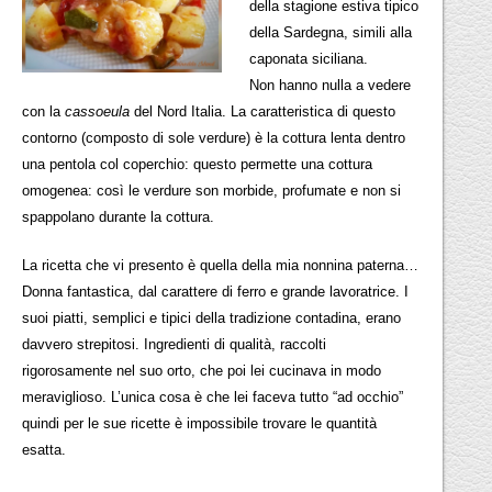
della stagione estiva tipico
della Sardegna, simili alla
caponata siciliana.
Non hanno nulla a vedere
con la
cassoeula
del Nord Italia. La caratteristica di questo
contorno (composto di sole verdure) è la cottura lenta dentro
una pentola col coperchio: questo permette una cottura
omogenea: così le verdure son morbide, profumate e non si
spappolano durante la cottura.
La ricetta che vi presento è quella della mia nonnina paterna…
Donna fantastica, dal carattere di ferro e grande lavoratrice. I
suoi piatti, semplici e tipici della tradizione contadina, erano
davvero strepitosi. Ingredienti di qualità, raccolti
rigorosamente nel suo orto, che poi lei cucinava in modo
meraviglioso. L’unica cosa è che lei faceva tutto “ad occhio”
quindi per le sue ricette è impossibile trovare le quantità
esatta.