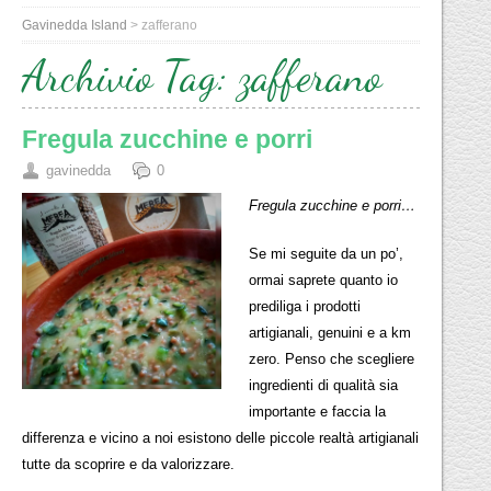
Gavinedda Island
>
zafferano
Archivio Tag:
zafferano
Fregula zucchine e porri
gavinedda
0
Fregula zucchine e porri…
Se mi seguite da un po’,
ormai saprete quanto io
prediliga i prodotti
artigianali, genuini e a km
zero. Penso che scegliere
ingredienti di qualità sia
importante e faccia la
differenza e vicino a noi esistono delle piccole realtà artigianali
tutte da scoprire e da valorizzare.