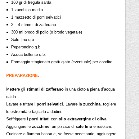
160 gr di fregula sarda
1 zucchina media
1 mazzetto di porri selvatici
3 – 4 stimmi di zafferano
300 ml brodo di pollo (o brodo vegetale)
Sale fino q.b.
Peperoncino q.b.
Acqua bollente q.b.
Formaggio stagionato grattugiato (eventuale) per condire
PREPARAZIONE:
Mettere gli
stimmi di zafferano
in una ciotola piena d’acqua
calda.
Lavare e tritare i
porri selvatici
. Lavare la
zucchina
, togliere
le estremità e tagliarla a dadini.
Soffriggere i
porri tritati
con
olio extravergine di oliva
.
Aggiungere le
zucchine
, un pizzico di
sale fino
e rosolare.
Cucinare a fiamma bassa e, se fosse necessario, aggiungere