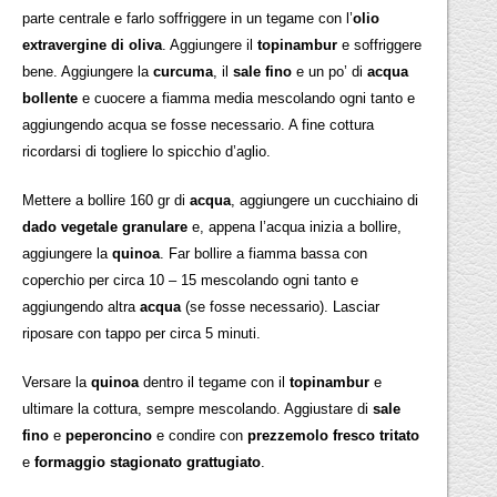
parte centrale e farlo soffriggere in un tegame con l’
olio
extravergine di oliva
. Aggiungere il
topinambur
e soffriggere
bene. Aggiungere la
curcuma
, il
sale fino
e un po’ di
acqua
bollente
e cuocere a fiamma media mescolando ogni tanto e
aggiungendo acqua se fosse necessario. A fine cottura
ricordarsi di togliere lo spicchio d’aglio.
Mettere a bollire 160 gr di
acqua
, aggiungere un cucchiaino di
dado vegetale granulare
e, appena l’acqua inizia a bollire,
aggiungere la
quinoa
. Far bollire a fiamma bassa con
coperchio per circa 10 – 15 mescolando ogni tanto e
aggiungendo altra
acqua
(se fosse necessario). Lasciar
riposare con tappo per circa 5 minuti.
Versare la
quinoa
dentro il tegame con il
topinambur
e
ultimare la cottura, sempre mescolando. Aggiustare di
sale
fino
e
peperoncino
e condire con
prezzemolo fresco tritato
e
formaggio stagionato grattugiato
.