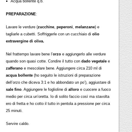
Acqua bollente q.b.
PREPARAZIONE
:
Lavare le verdure (
zucchine
,
peperoni
,
melanzane
) e
tagliarle a cubetti. Soffriggerle con un cucchiaio di
olio
extravergine di oliva.
Nel frattempo lavare bene l’
orzo
e aggiungerlo alle verdure
quando son quasi cotte. Condire il tutto con
dado vegetale
e
zafferano
e mescolare bene. Aggiungere circa 210 ml di
acqua bollente
(ho seguito le istruzioni di preparazione
dell’orzo che diceva 3:1 e ho abbondato un po’), aggiustare di
sale fino
. Aggiungere le foglioline di
alloro
e cuocere a fuoco
medio per circa un’oretta. Io di solito faccio così ma stavolta
ero di fretta e ho cotto il tutto in pentola a pressione per circa
25 minuti.
Servire caldo.