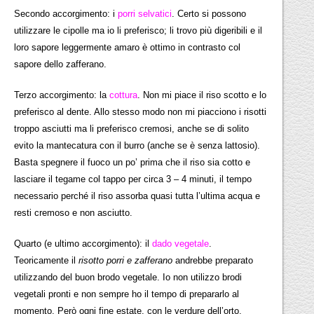
Secondo accorgimento: i
porri selvatici
. Certo si possono
utilizzare le cipolle ma io li preferisco; li trovo più digeribili e il
loro sapore leggermente amaro è ottimo in contrasto col
sapore dello zafferano.
Terzo accorgimento: la
cottura
. Non mi piace il riso scotto e lo
preferisco al dente. Allo stesso modo non mi piacciono i risotti
troppo asciutti ma li preferisco cremosi, anche se di solito
evito la mantecatura con il burro (anche se è senza lattosio).
Basta spegnere il fuoco un po’ prima che il riso sia cotto e
lasciare il tegame col tappo per circa 3 – 4 minuti, il tempo
necessario perché il riso assorba quasi tutta l’ultima acqua e
resti cremoso e non asciutto.
Quarto (e ultimo accorgimento): il
dado vegetale
.
Teoricamente il
risotto porri e zafferano
andrebbe preparato
utilizzando del buon brodo vegetale. Io non utilizzo brodi
vegetali pronti e non sempre ho il tempo di prepararlo al
momento. Però ogni fine estate, con le verdure dell’orto,