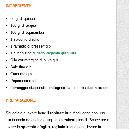
INGREDIENTI:
80 gr di quinoa
160 gr di acqua
100 gr di topinambur
1 spicchio d’aglio
1 rametto di prezzemolo
1 cucchiaino di
dado vegetale granulare
Olio extravergine di oliva q.b.
Sale fino q.b.
Curcuma q.b.
Peperoncino q.b.
Formaggio stagionato grattugiato (lattosio residuo in tracce)
PREPARAZIONE:
Sbucciare e lavare bene il
topinambur
. Asciugarlo con uno
strofinaccio da cucina e tagliarlo a cubetti piccoli. Sbucciare e
lavare lo
spicchio d’aglio
, tagliarlo in due parti, levare la