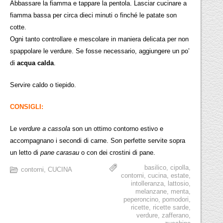
Abbassare la fiamma e tappare la pentola. Lasciar cucinare a
fiamma bassa per circa dieci minuti o finché le patate son
cotte.
Ogni tanto controllare e mescolare in maniera delicata per non
spappolare le verdure. Se fosse necessario, aggiungere un po’
di
acqua calda
.
Servire caldo o tiepido.
CONSIGLI:
Le
verdure a cassola
son un ottimo contorno estivo e
accompagnano i secondi di carne. Son perfette servite sopra
un letto di
pane carasau
o con dei crostini di pane.
basilico
,
cipolla
,
contorni
,
CUCINA
contorni
,
cucina
,
estate
,
intolleranza
,
lattosio
,
melanzane
,
menta
,
peperoncino
,
pomodori
,
ricette
,
ricette sarde
,
verdure
,
zafferano
,