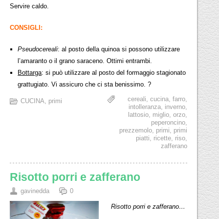
Servire caldo.
CONSIGLI:
Pseudocereali
: al posto della quinoa si possono utilizzare
l’amaranto o il grano saraceno. Ottimi entrambi.
Bottarga
: si può utilizzare al posto del formaggio stagionato
grattugiato. Vi assicuro che ci sta benissimo. ?
cereali
,
cucina
,
farro
,
CUCINA
,
primi
intolleranza
,
inverno
,
lattosio
,
miglio
,
orzo
,
peperoncino
,
prezzemolo
,
primi
,
primi
piatti
,
ricette
,
riso
,
zafferano
Risotto porri e zafferano
gavinedda
0
Risotto porri e zafferano…