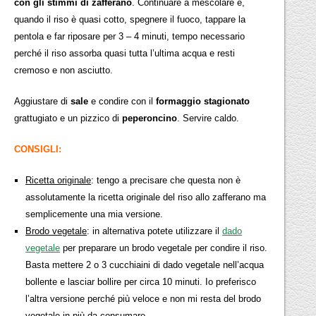
con gli stimmi di zafferano
. Continuare a mescolare e,
quando il riso è quasi cotto, spegnere il fuoco, tappare la
pentola e far riposare per 3 – 4 minuti, tempo necessario
perché il riso assorba quasi tutta l’ultima acqua e resti
cremoso e non asciutto.
Aggiustare di
sale
e condire con il
formaggio stagionato
grattugiato e un pizzico di
peperoncino
. Servire caldo.
CONSIGLI:
Ricetta originale
: tengo a precisare che questa non è
assolutamente la ricetta originale del riso allo zafferano ma
semplicemente una mia versione.
Brodo vegetale
: in alternativa potete utilizzare il
dado
vegetale
per preparare un brodo vegetale per condire il riso.
Basta mettere 2 o 3 cucchiaini di dado vegetale nell’acqua
bollente e lasciar bollire per circa 10 minuti. Io preferisco
l’altra versione perché più veloce e non mi resta del brodo
vegetale in più da consumare.