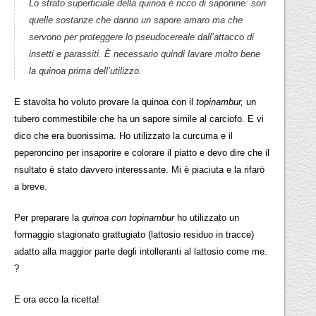
Lo strato superficiale della
quinoa
è ricco di
saponine
: son
quelle sostanze che danno un sapore amaro ma che
servono per proteggere lo pseudocereale dall’attacco di
insetti e parassiti. È necessario quindi lavare molto bene
la quinoa prima dell’utilizzo.
E stavolta ho voluto provare la quinoa con il
topinambur,
un
tubero commestibile che ha un sapore simile al carciofo. E vi
dico che era buonissima. Ho utilizzato la curcuma e il
peperoncino per insaporire e colorare il piatto e devo dire che il
risultato è stato davvero interessante. Mi è piaciuta e la rifarò
a breve.
Per preparare la
quinoa con topinambur
ho utilizzato un
formaggio stagionato grattugiato (lattosio residuo in tracce)
adatto alla maggior parte degli intolleranti al lattosio come me.
?
E ora ecco la ricetta!