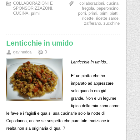
COLLABORAZIONI E
collaborazioni
,
cucina
,
SPONSORIZZAZONI
,
fregola
,
peperoncino
,
CUCINA
,
primi
porri
,
primi
,
primi piatti
,
ricette
,
ricette sarde
,
zafferano
,
zucchine
Lenticchie in umido
gavinedda
0
Lenticchie in umido…
E’ un piatto che ho
imparato ad apprezzare
solo quando ero già
grande. Non è un legume
tipico della mia zona come
le fave e i fagioli e qua si usa cucinarle solo la notte di
Capodanno, anche se sospetto che pure tale tradizione in
realtà non sia originaria di qua. ?