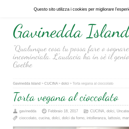
Questo sito utilizza i cookies per migliorare l'esper
Gavinedda Islan
"Qualunque cosa tu possa fare o sognare 
incominciala. L'audacia ha in sè il genio
Goethe
Gavinedda Island
>
CUCINA
>
dolci
>
Torta vegana al cioccolato
Torta vegana al cioccolato
gavinedda
Febbraio 18, 2017
CUCINA
,
dolci
,
Uncate
cioccolato
,
cucina
,
dolci
,
dolci da forno
,
intolleranza
,
lattosio
,
mar