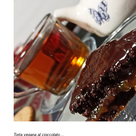
Torta vegana al cioccolato
…