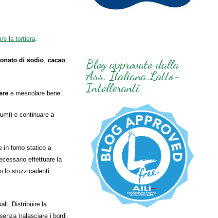
re la tortiera
.
onato di sodio
,
cacao
Blog approvato dalla
Ass. Italiana Latto-
Intolleranti
ere
e mescolare bene.
umi) e continuare a
 in forno statico a
ecessario effettuare la
o lo stuzzicadenti
ali. Distribuire la
enza tralasciare i bordi.