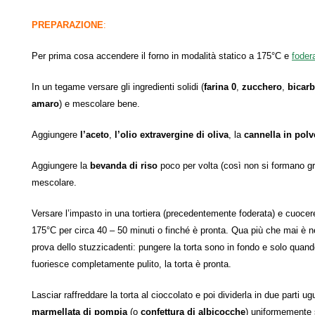
PREPARAZIONE
:
Per prima cosa accendere il forno in modalità statico a 175°C e
fodera
In un tegame versare gli ingredienti solidi (
farina 0
,
zucchero
,
bicarb
amaro
) e mescolare bene.
Aggiungere
l’aceto
,
l’olio extravergine di oliva
, la
cannella in polv
Aggiungere la
bevanda di riso
poco per volta (così non si formano gr
mescolare.
Versare l’impasto in una tortiera (precedentemente foderata) e cuocere
175°C per circa 40 – 50 minuti o finché è pronta. Qua più che mai è n
prova dello stuzzicadenti: pungere la torta sono in fondo e solo quand
fuoriesce completamente pulito, la torta è pronta.
Lasciar raffreddare la torta al cioccolato e poi dividerla in due parti ugu
marmellata di pompia
(o
confettura di albicocche
) uniformemente s