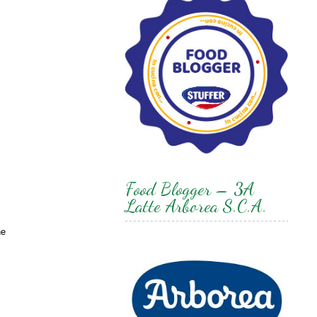
Food Blogger – 3A
Latte Arborea S.C.A.
he