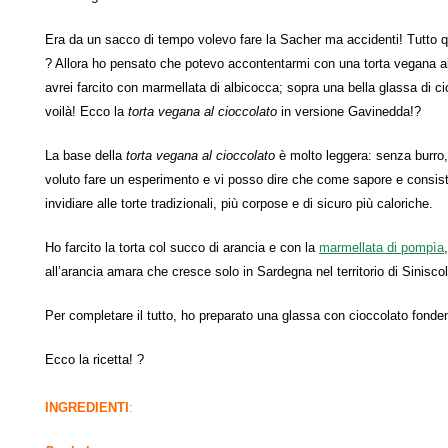
Era da un sacco di tempo volevo fare la Sacher ma accidenti! Tutto q
? Allora ho pensato che potevo accontentarmi con una torta vegana al
avrei farcito con marmellata di albicocca; sopra una bella glassa di c
voilà! Ecco la
torta vegana al cioccolato
in versione Gavinedda!?
La base della
torta vegana al cioccolato
è molto leggera: senza burro, 
voluto fare un esperimento e vi posso dire che come sapore e consis
invidiare alle torte tradizionali, più corpose e di sicuro più caloriche.
Ho farcito la torta col succo di arancia e con la
marmellata di pompìa
all’arancia amara che cresce solo in Sardegna nel territorio di Siniscol
Per completare il tutto, ho preparato una glassa con cioccolato fonde
Ecco la ricetta! ?
INGREDIENTI
: