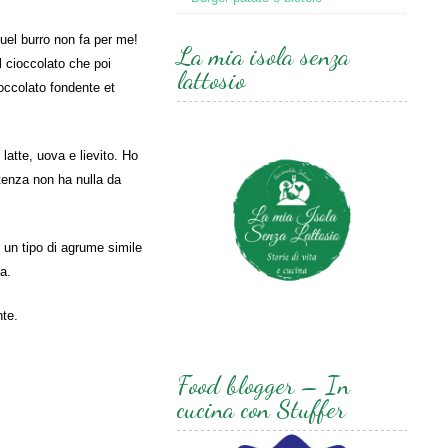
uel burro non fa per me!
La mia isola senza
 cioccolato che poi
lattosio
ioccolato fondente et
latte, uova e lievito. Ho
tenza non ha nulla da
, un tipo di agrume simile
a.
nte.
Food blogger – In
cucina con Stuffer