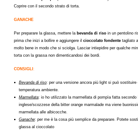
Coprire con il secondo strato di torta.
GANACHE
Per preparare la glassa, mettere la
bevanda di riso
in un pentolino r
prima che inizi a bollire e aggiungere il
cioccolato fondente
tagliato 
molto bene in modo che si sciolga. Lasciar intiepidire per qualche min
torta con la grassa non dimenticandosi dei bordi.
CONSIGLI
:
Bevanda di riso
: per una versione ancora più light si può sostituir
temperatura ambiente.
Marmellata
: io ho utilizzato la marmellata di pompìa fatta secondo l
inglese/scozzese della bitter orange marmalade ma viene buoniss
marmellata alle albicocche.
Ganache
: per me è la cosa più semplice da preparare. Potete sost
glassa al cioccolato