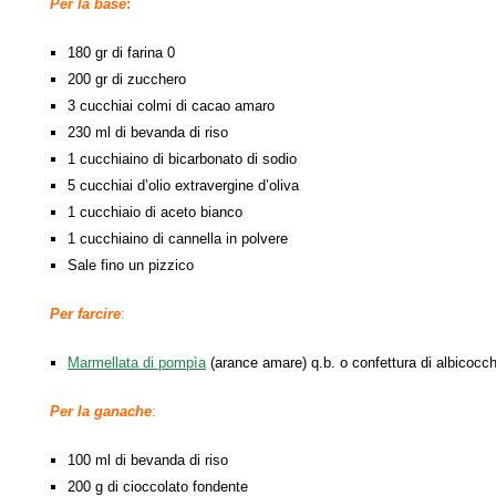
Per la base
:
180 gr di farina 0
200 gr di zucchero
3 cucchiai colmi di cacao amaro
230 ml di bevanda di riso
1 cucchiaino di bicarbonato di sodio
5 cucchiai d’olio extravergine d’oliva
1 cucchiaio di aceto bianco
1 cucchiaino di cannella in polvere
Sale fino un pizzico
Per farcire
:
Marmellata di pompìa
(arance amare) q.b. o confettura di albicocc
Per la ganache
:
100 ml di bevanda di riso
200 g di cioccolato fondente