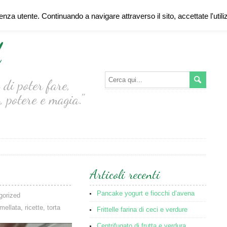
ienza utente. Continuando a navigare attraverso il sito, accettate l'util
d
di poter fare,
, potere e magia."
Articoli recenti
Pancake yogurt e fiocchi d’avena
gorized
mellata
,
ricette
,
torta
Frittelle farina di ceci e verdure
Centrifugato di frutta e verdura