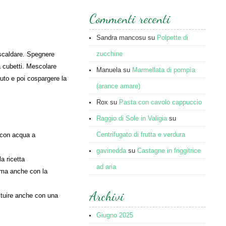
Commenti recenti
Sandra mancosu
su
Polpette di
zucchine
iscaldare. Spegnere
a cubetti. Mescolare
Manuela
su
Marmellata di pompìa
uto e poi cospargere la
(arance amare)
Rox
su
Pasta con cavolo cappuccio
Raggio di Sole in Valigia
su
Centrifugato di frutta e verdura
e con acqua a
gavinedda
su
Castagne in friggitrice
a ricetta
ad aria
ima anche con la
Archivi
ituire anche con una
Giugno 2025