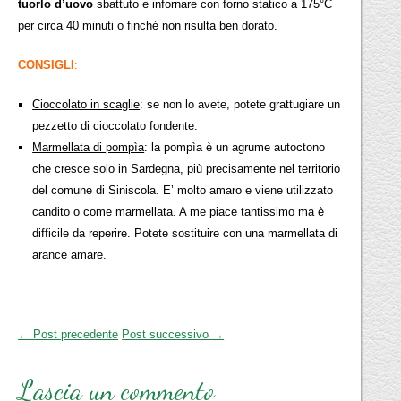
tuorlo d’uovo
sbattuto e infornare con forno statico a 175°C
per circa 40 minuti o finché non risulta ben dorato.
CONSIGLI
:
Cioccolato in scaglie
: se non lo avete, potete grattugiare un
pezzetto di cioccolato fondente.
Marmellata di pompìa
: la pompìa è un agrume autoctono
che cresce solo in Sardegna, più precisamente nel territorio
del comune di Siniscola. E’ molto amaro e viene utilizzato
candito o come marmellata. A me piace tantissimo ma è
difficile da reperire. Potete sostituire con una marmellata di
arance amare.
← Post precedente
Post successivo →
Lascia un commento