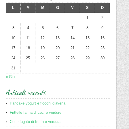
L
M
M
G
V
S
D
1
2
3
4
5
6
7
8
9
10
11
12
13
14
15
16
17
18
19
20
21
22
23
24
25
26
27
28
29
30
31
« Giu
Articoli recenti
Pancake yogurt e fiocchi d’avena
Frittelle farina di ceci e verdure
Centrifugato di frutta e verdura