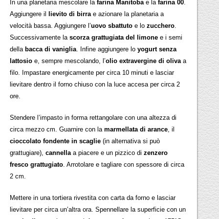
In una planetaria mescolare la
farina Manitoba
e la
farina 00
.
Aggiungere il
lievito di birra
e azionare la planetaria a
velocità bassa. Aggiungere l’
uovo sbattuto
e lo
zucchero
.
Successivamente la
scorza grattugiata del limone
e i semi
della
bacca di vaniglia
. Infine aggiungere lo
yogurt senza
lattosio
e, sempre mescolando, l’
olio extravergine di oliva
a
filo. Impastare energicamente per circa 10 minuti e lasciar
lievitare dentro il forno chiuso con la luce accesa per circa 2
ore.
Stendere l’impasto in forma rettangolare con una altezza di
circa mezzo cm. Guarnire con la
marmellata di arance
, il
cioccolato fondente in scaglie
(in alternativa si può
grattugiare),
cannella
a piacere e un pizzico di
zenzero
fresco grattugiato
. Arrotolare e tagliare con spessore di circa
2 cm.
Mettere in una tortiera rivestita con carta da forno e lasciar
lievitare per circa un’altra ora. Spennellare la superficie con un