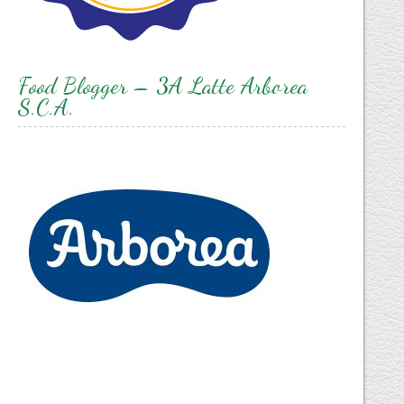
Food Blogger – 3A Latte Arborea
S.C.A.