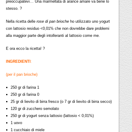
preoccupatevi… Una marmellata di arance amare va bene lo
stesso. ?
Nella ricetta delle
rose di
pan brioche
ho utilizzato uno yogurt
con lattosio residuo <0,01% che non dovrebbe dare problemi
alla maggior parte degli intolleranti al lattosio come me.
E ora ecco la ricetta! ?
INGREDIENTI
:
(per il pan brioche)
250 gr di farina 1
250 gr di farina 0
25 gr di lievito di birra fresco (o 7 gr di lievito di birra secco)
120 gr di zucchero semolato
250 gr di yogurt senza lattosio (lattosio < 0,01%)
1 uovo
1 cucchiaio di miele