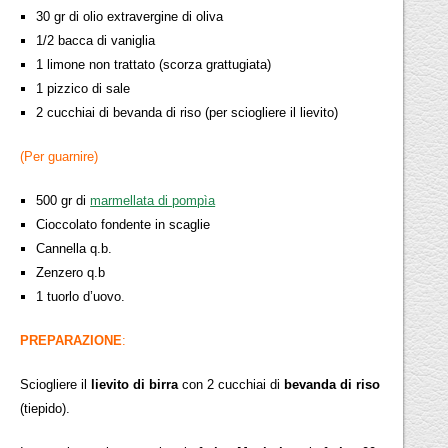
30 gr di olio extravergine di oliva
1/2 bacca di vaniglia
1 limone non trattato (scorza grattugiata)
1 pizzico di sale
2 cucchiai di bevanda di riso (per sciogliere il lievito)
(Per guarnire)
500 gr di
marmellata di pompìa
Cioccolato fondente in scaglie
Cannella q.b.
Zenzero q.b
1 tuorlo d’uovo.
PREPARAZIONE
:
Sciogliere il
lievito di birra
con 2 cucchiai di
bevanda di riso
(tiepido).