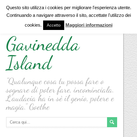
Questo sito utilizza i cookies per migliorare l'esperienza utente.
Continuando a navigare attraverso il sito, accettate l'utilizzo dei
cookies.
Maggiori informazioni
Accetto
Gavinedda
Island
"Qualunque cosa tu possa fare o
sognare di poter fare, incominciala.
L'audacia ha in sè il genio, potere e
magia." Goethe