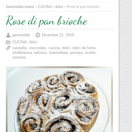
Gavinedda Island
>
CUCINA
>
dolci
>
Rose di pan brioche
Rose di pan brioche
gavinedda
Dicembre 22, 2019
CUCINA
,
dolci
cannella
,
cioccolato
,
cucina
,
dolci
,
dolci da forno
,
intolleranza
,
lattosio
,
marmellata
,
pompia
,
ricette
,
zenzero