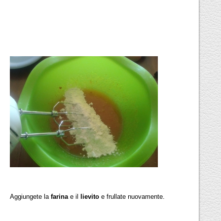
Aggiungete la
farina
e il
lievito
e frullate nuovamente.