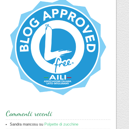
Commenti recenti
Sandra mancosu
su
Polpette di zucchine