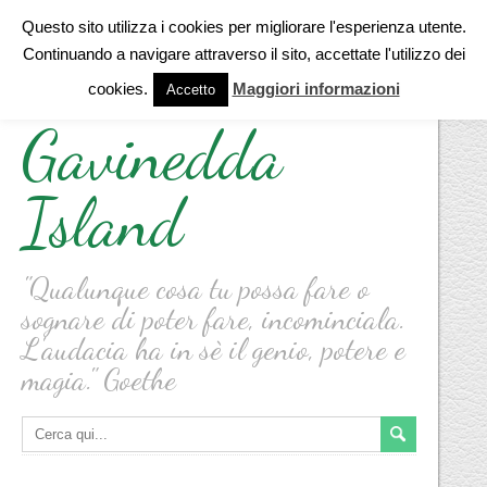
Questo sito utilizza i cookies per migliorare l'esperienza utente.
Continuando a navigare attraverso il sito, accettate l'utilizzo dei
cookies.
Maggiori informazioni
Accetto
Gavinedda
Island
"Qualunque cosa tu possa fare o
sognare di poter fare, incominciala.
L'audacia ha in sè il genio, potere e
magia." Goethe