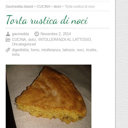
Gavinedda Island
>
CUCINA
>
dolci
>
Torta rustica di noci
Torta rustica di noci
gavinedda
Novembre 2, 2014
CUCINA
,
dolci
,
INTOLLERANZA AL LATTOSIO
,
Uncategorized
digeribilità
,
forno
,
intolleranza
,
lattosio
,
noci
,
ricette
,
torta