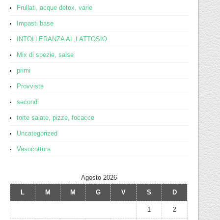
Frullati, acque detox, varie
Impasti base
INTOLLERANZA AL LATTOSIO
Mix di spezie, salse
primi
Provviste
secondi
torte salate, pizze, focacce
Uncategorized
Vasocottura
Agosto 2026
L
M
M
G
V
S
D
1
2