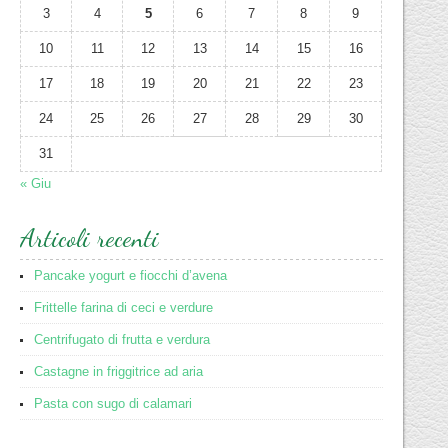
3
4
5
6
7
8
9
10
11
12
13
14
15
16
17
18
19
20
21
22
23
24
25
26
27
28
29
30
31
« Giu
Articoli recenti
Pancake yogurt e fiocchi d’avena
Frittelle farina di ceci e verdure
Centrifugato di frutta e verdura
Castagne in friggitrice ad aria
Pasta con sugo di calamari