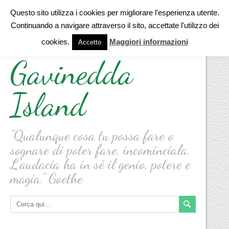
Questo sito utilizza i cookies per migliorare l'esperienza utente.
Continuando a navigare attraverso il sito, accettate l'utilizzo dei
cookies.
Maggiori informazioni
Accetto
Gavinedda
Island
"Qualunque cosa tu possa fare o
sognare di poter fare, incominciala.
L'audacia ha in sè il genio, potere e
magia." Goethe