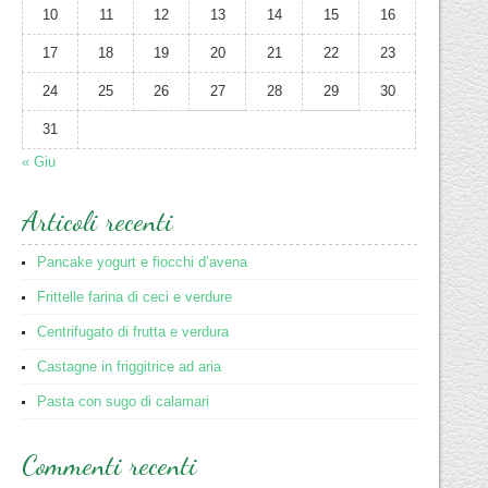
10
11
12
13
14
15
16
17
18
19
20
21
22
23
24
25
26
27
28
29
30
31
« Giu
Articoli recenti
Pancake yogurt e fiocchi d’avena
Frittelle farina di ceci e verdure
Centrifugato di frutta e verdura
Castagne in friggitrice ad aria
Pasta con sugo di calamari
Commenti recenti