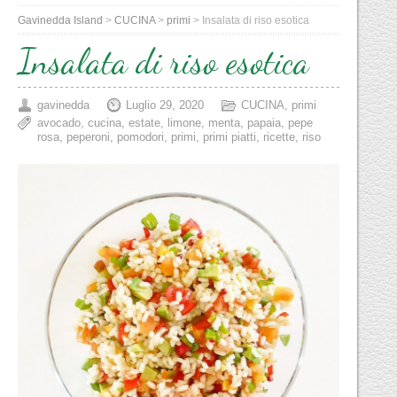
Gavinedda Island
>
CUCINA
>
primi
>
Insalata di riso esotica
Insalata di riso esotica
gavinedda
Luglio 29, 2020
CUCINA
,
primi
avocado
,
cucina
,
estate
,
limone
,
menta
,
papaia
,
pepe
rosa
,
peperoni
,
pomodori
,
primi
,
primi piatti
,
ricette
,
riso