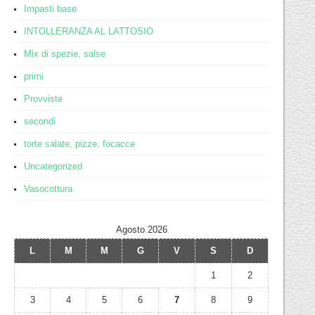
Impasti base
INTOLLERANZA AL LATTOSIO
Mix di spezie, salse
primi
Provviste
secondi
torte salate, pizze, focacce
Uncategorized
Vasocottura
Agosto 2026
L
M
M
G
V
S
D
1
2
3
4
5
6
7
8
9