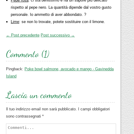
Pepe rosa
: ci sta benissimo e ha un sapore più delicato
rispetto al pepe nero. La quantità dipende dal vostro gusto
personale. Io ammetto di aver abbondato. ?
Lime
: se non lo trovate, potete sostituire con il limone.
← Post precedente
Post successivo →
Commento (1)
Pingback:
Poke bowl salmone, avocado e mango - Gavinedda
Island
Lascia un commento
Il tuo indirizzo email non sarà pubblicato.
I campi obbligatori
sono contrassegnati
*