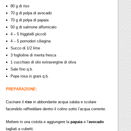
80 g di riso
70 g di polpa di avocado
70 g di polpa di papaia
50 g di salmone affumicato
4 – 5 friggitelli piccoli
4 – 5 pomodori ciliegina
Succo di 1/2 lime
3 foglioline di menta fresca
1 cucchiaio di olio extravergine di oliva
Sale fino q.b.
Pepe rosa in grani q.b.
PREPARAZIONE:
Cucinare il
riso
in abbondante acqua salata e scolare
facendolo raffreddare dentro il colino sotto l’acqua corrente.
Mettere in una ciotola e aggiungere la
papaia
e l’
avocado
tagliati a cubetti.