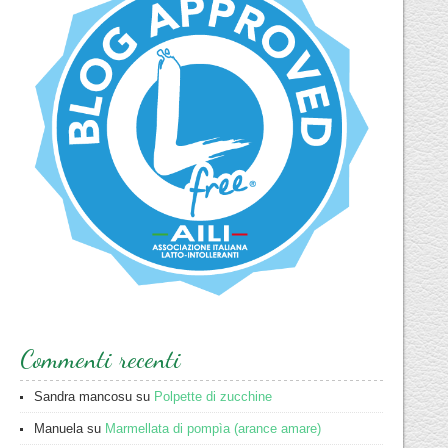
Commenti recenti
Sandra mancosu
su
Polpette di zucchine
Manuela
su
Marmellata di pompìa (arance amare)