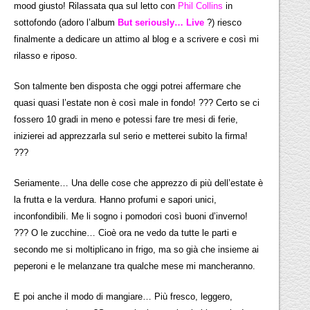
mood giusto! Rilassata qua sul letto con
Phil Collins
in
sottofondo (adoro l’album
But seriously… Live
?) riesco
finalmente a dedicare un attimo al blog e a scrivere e così mi
rilasso e riposo.
Son talmente ben disposta che oggi potrei affermare che
quasi quasi l’estate non è così male in fondo! ??? Certo se ci
fossero 10 gradi in meno e potessi fare tre mesi di ferie,
inizierei ad apprezzarla sul serio e metterei subito la firma!
???
Seriamente… Una delle cose che apprezzo di più dell’estate è
la frutta e la verdura. Hanno profumi e sapori unici,
inconfondibili. Me li sogno i pomodori così buoni d’inverno!
??? O le zucchine… Cioè ora ne vedo da tutte le parti e
secondo me si moltiplicano in frigo, ma so già che insieme ai
peperoni e le melanzane tra qualche mese mi mancheranno.
E poi anche il modo di mangiare… Più fresco, leggero,