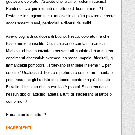
gustoso e colorato. ?Sapete che io amo i colori in cucina!
Rendono i cibi più invitanti e mettono di buon umore. ? E
l’estate è la stagione in cui mi diverto di più a provare e creare
accostamenti nuovi, particolari e diversi dai soliti.
Avevo voglia di qualcosa di buono, fresco, colorato ma che
fosse nuovo e insolito. Chiacchierando con la mia amica
Michela, abbiamo iniziato a pensare all’insalata di riso ma con
condimenti alternativi: avocado, salmone, papaia, friggitelli, gli
immancabili pomodori… Potevano star bene insieme? E per
condire? Qualcosa di fresco e profumato come lime, menta e
pepe rosa che gli ha dato quel tocco pepato ma più delicato.
Et voilà! L’insalata di riso esotica è pronta! E non contiene
nessun tipo di latticino, adatta a tutti gli intolleranti al lattosio
come me! ?
E ora ecco la ricetta! ?
INGREDIENTI: