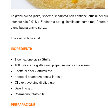
La
pizza zucca gialla, speck e scamorza
non contiene latticini nel s
inferiore allo 0,01%). È adatta a tutti gli intolleranti come me. Potet
viene buona anche senza.
E ora ecco la ricetta!
INGREDIENTI:
1 confezione pizza Stuffer
100 g di zucca gialla (solo polpa, senza buccia e semi)
3 fette di speck affumicato
4 fette di scamorza senza lattosio
Olio extravergine di oliva q.b.
Sale fino q.b.
Rosmarino tritato q.b.
PREPARAZIONE: