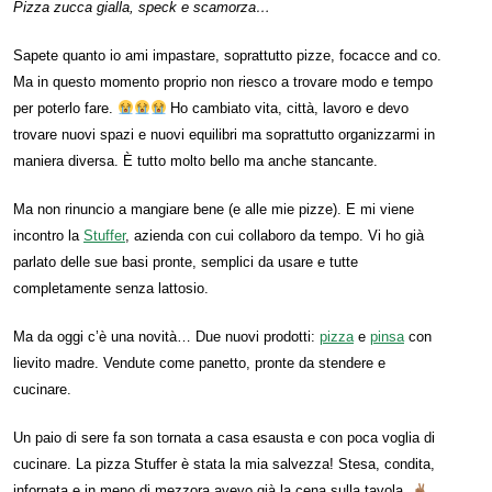
Pizza zucca gialla, speck e scamorza…
Sapete quanto io ami impastare, soprattutto pizze, focacce and co.
Ma in questo momento proprio non riesco a trovare modo e tempo
per poterlo fare.
Ho cambiato vita, città, lavoro e devo
trovare nuovi spazi e nuovi equilibri ma soprattutto organizzarmi in
maniera diversa. È tutto molto bello ma anche stancante.
Ma non rinuncio a mangiare bene (e alle mie pizze). E mi viene
incontro la
Stuffer
, azienda con cui collaboro da tempo. Vi ho già
parlato delle sue basi pronte, semplici da usare e tutte
completamente senza lattosio.
Ma da oggi c’è una novità… Due nuovi prodotti:
pizza
e
pinsa
con
lievito madre. Vendute come panetto, pronte da stendere e
cucinare.
Un paio di sere fa son tornata a casa esausta e con poca voglia di
cucinare. La pizza Stuffer è stata la mia salvezza! Stesa, condita,
infornata e in meno di mezzora avevo già la cena sulla tavola.