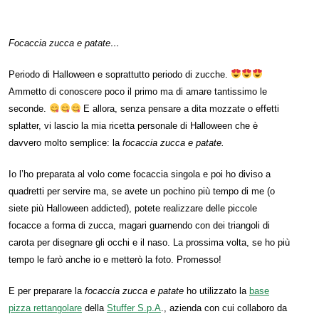
Focaccia zucca e patate…
Periodo di Halloween e soprattutto periodo di zucche.
Ammetto di conoscere poco il primo ma di amare tantissimo le
seconde.
E allora, senza pensare a dita mozzate o effetti
splatter, vi lascio la mia ricetta personale di Halloween che è
davvero molto semplice: la
focaccia zucca e patate.
Io l’ho preparata al volo come focaccia singola e poi ho diviso a
quadretti per servire ma, se avete un pochino più tempo di me (o
siete più Halloween addicted), potete realizzare delle piccole
focacce a forma di zucca, magari guarnendo con dei triangoli di
carota per disegnare gli occhi e il naso. La prossima volta, se ho più
tempo le farò anche io e metterò la foto. Promesso!
E per preparare la
focaccia zucca e patate
ho utilizzato la
base
pizza rettangolare
della
Stuffer S.p.A
., azienda con cui collaboro da