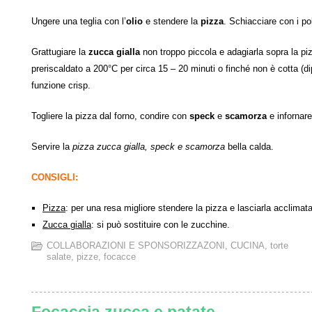
Ungere una teglia con l’
olio
e stendere la
pizza
. Schiacciare con i po
Grattugiare la
zucca gialla
non troppo piccola e adagiarla sopra la p
preriscaldato a 200°C per circa 15 – 20 minuti o finché non è cotta (dip
funzione crisp.
Togliere la pizza dal forno, condire con
speck
e
scamorza
e infornare
Servire la
pizza zucca gialla, speck e scamorza
bella calda.
CONSIGLI:
Pizza
: per una resa migliore stendere la pizza e lasciarla acclimata
Zucca gialla
: si può sostituire con le zucchine.
COLLABORAZIONI E SPONSORIZZAZONI
,
CUCINA
,
torte
salate, pizze, focacce