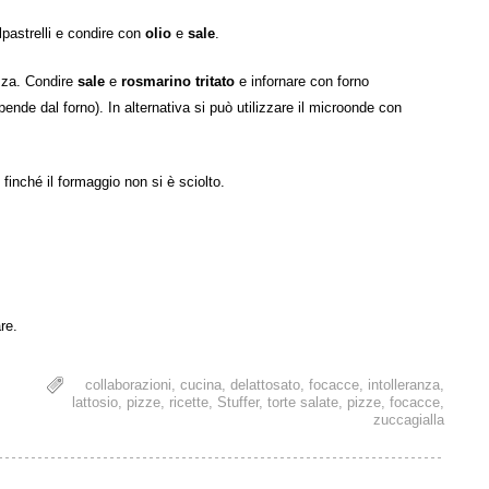
lpastrelli e condire con
olio
e
sale
.
izza. Condire
sale
e
rosmarino tritato
e infornare con forno
ende dal forno). In alternativa si può utilizzare il microonde con
 finché il formaggio non si è sciolto.
re.
collaborazioni
,
cucina
,
delattosato
,
focacce
,
intolleranza
,
lattosio
,
pizze
,
ricette
,
Stuffer
,
torte salate, pizze, focacce
,
zuccagialla