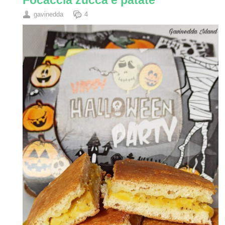
Focaccia zucca e patate
gavinedda
4