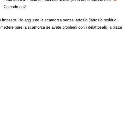
Comodo no?
uo impasto. Ho aggiunto la scamorza senza lattosio (lattosio residuo
e omettere pure la scamorza se avete problemi con i delattosati; la pizza