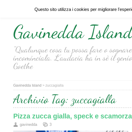
Questo sito utilizza i cookies per migliorare l'esper
Gavinedda Islan
"Qualunque cosa tu possa fare o sognare 
incominciala. L'audacia ha in sè il genio
Goethe
Gavinedda Island
>
zuccagialla
Archivio Tag:
zuccagialla
Pizza zucca gialla, speck e scamorza
gavinedda
3