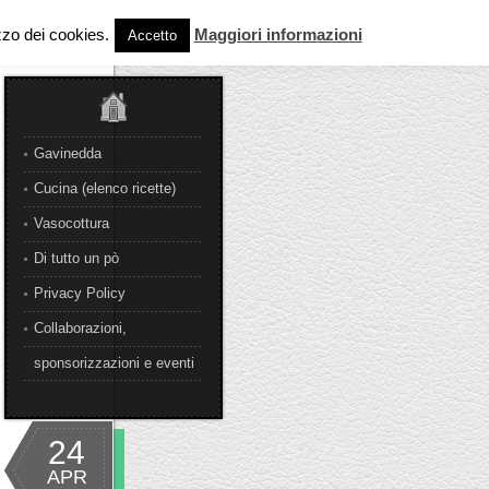
izzo dei cookies.
Maggiori informazioni
Accetto
Gavinedda
Cucina (elenco ricette)
Vasocottura
Di tutto un pò
Privacy Policy
Collaborazioni,
sponsorizzazioni e eventi
24
APR