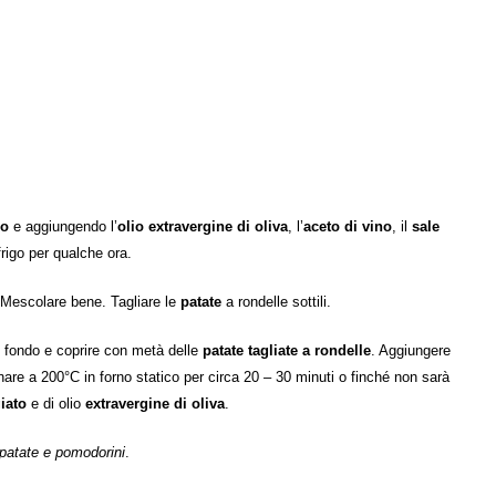
co
e aggiungendo l’
olio extravergine di oliva
, l’
aceto di vino
, il
sale
frigo per qualche ora.
 Mescolare bene. Tagliare le
patate
a rondelle sottili.
 fondo e coprire con metà delle
patate tagliate a rondelle
. Aggiungere
rnare a 200°C in forno statico per circa 20 – 30 minuti o finché non sarà
giato
e di olio
extravergine di oliva
.
 patate e pomodorini
.