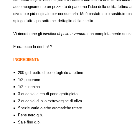
accompagnamento un pezzetto di pane ma l’idea della solita fettina a
diverso e più originale per consumarla. Mi è bastato solo sostituire par
spiego tutto qua sotto nel dettaglio della ricetta.
Vi ricordo che gli
involtini di pollo e verdure
son completamente senza lat
E ora ecco la ricetta! ?
INGREDIENTI:
200 g di petto di pollo tagliato a fettine
1/2 peperone
1/2 zucchina
3 cucchiai circa di pane grattugiato
2 cucchiai di olio extravergine di oliva
Spezie varie o erbe aromatiche tritate
Pepe nero q.b.
Sale fino q.b.