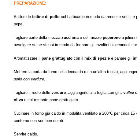
PREPARAZIONE:
Battere le
fettine di pollo
col batticarne in modo da renderle sottili e
pepe.
Tagliare parte della mezza
zucchina
e del mezzo
peperone
a julien
avvolgere su se stessi in modo da formare gli involtini bloccandoli co
Aromatizzare il
pane grattugiato
con il
mix di spezie
e panare gli
in
Mettere la carta da forno nella leccarda (o in un’altra teglia), aggiung
pollo con verdure.
Tagliare il resto delle
verdure
, aggiungerle alla teglia con gli
involtini 
oliva
e col restante pane grattugiato.
Cucinare in forno già caldo in modalità ventilato a 200°C per circa 15 
contorno non son ben dorati.
Servire caldo.