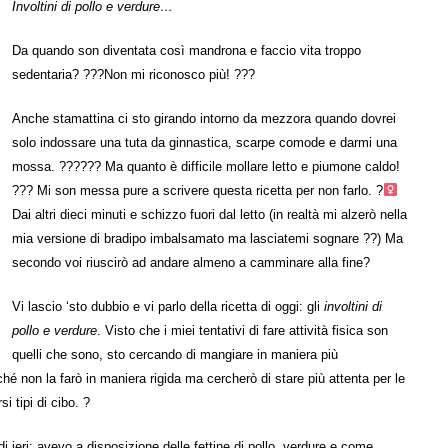
Involtini di pollo e verdure…
Da quando son diventata così mandrona e faccio vita troppo
sedentaria? ???Non mi riconosco più! ???
Anche stamattina ci sto girando intorno da mezzora quando dovrei
solo indossare una tuta da ginnastica, scarpe comode e darmi una
mossa. ?????? Ma quanto è difficile mollare letto e piumone caldo!
??? Mi son messa pure a scrivere questa ricetta per non farlo. ?‍
Dai altri dieci minuti e schizzo fuori dal letto (in realtà mi alzerò nella
mia versione di bradipo imbalsamato ma lasciatemi sognare ??) Ma
secondo voi riuscirò ad andare almeno a camminare alla fine?
Vi lascio ‘sto dubbio e vi parlo della ricetta di oggi: gli
involtini di
pollo e verdure
. Visto che i miei tentativi di fare attività fisica son
quelli che sono, sto cercando di mangiare in maniera più
é non la farò in maniera rigida ma cercherò di stare più attenta per le
i tipi di cibo. ?
i ieri; avevo a disposizione delle fettine di pollo, verdure e come