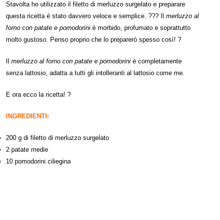
Stavolta ho utilizzato il filetto di merluzzo surgelato e preparare
questa ricetta è stato davvero veloce e semplice. ??? Il
merluzzo al
forno con patate e pomodorini
è morbido, profumato e soprattutto
molto gustoso. Penso proprio che lo preparerò spesso così! ?
Il
merluzzo al forno con patate e pomodorini
è completamente
senza lattosio, adatta a tutti gli intolleranti al lattosio come me.
E ora ecco la ricetta! ?
INGREDIENTI:
200 g di filetto di merluzzo surgelato
2 patate medie
10 pomodorini ciliegina