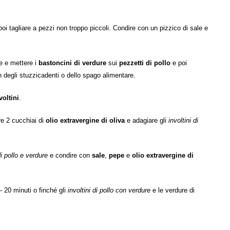
 poi tagliare a pezzi non troppo piccoli. Condire con un pizzico di sale e
ne e mettere i
bastoncini di verdure
sui
pezzetti di pollo
e poi
n degli stuzzicadenti o dello spago alimentare.
voltini
.
ere 2 cucchiai di
olio extravergine di oliva
e adagiare gli
involtini di
di pollo e verdure
e condire con
sale
,
pepe
e
olio extravergine di
– 20 minuti o finché gli
involtini di pollo con verdure
e le verdure di