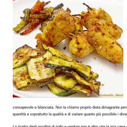
consapevole e bilanciata. Non la chiamo proprio dieta dimagrante perch
quantità e soprattutto la qualità e di variare quanto più possibile i divers
La ricetta degli
involtini di pollo e verdure
non è altro che la mia cena d