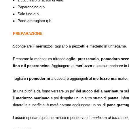
1 cucchiaio di aceto di vino
Peperoncino q.b.
Sale fino q.b.
Pane grattugiato q.b.
PREPARAZIONE:
Scongelare il
merluzzo
, tagliarlo a pezzetti e metterlo in un tegame.
Preparare la marinatura tritando
aglio
,
prezzemolo
,
pomodoro sec
fino
e il
peperoncino
. Aggiungere al
merluzzo
e lasciar marinare in 
Tagliare i
pomodorini
a cubetti e aggiungerli al
merluzzo marinato
.
In una pirofila da forno versare un po’ del
succo della marinatura
sul
il
merluzzo marinato
e poi ricoprire un un altro strato di
patate
. Info
dorato in superficie. A metà cottura aggiungere un po’ di
pane grattu
Lasciar riposare qualche minuto e poi servire il
merluzzo al forno con