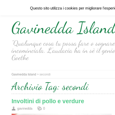
Questo sito utilizza i cookies per migliorare l'esper
Gavinedda Islan
"Qualunque cosa tu possa fare o sognare 
incominciala. L'audacia ha in sè il genio
Goethe
Gavinedda Island
>
secondi
Archivio Tag:
secondi
Involtini di pollo e verdure
gavinedda
0