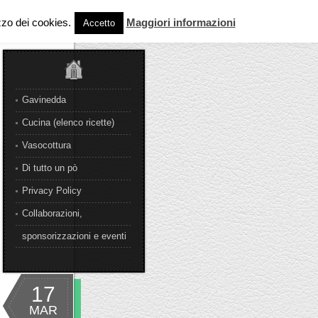
izzo dei cookies.
Maggiori informazioni
Accetto
Gavinedda
Cucina (elenco ricette)
Vasocottura
Di tutto un pò
Privacy Policy
Collaborazioni,
sponsorizzazioni e eventi
17
MAR