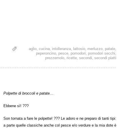
aglio
,
cucina
,
intolleranza
,
lattosio
,
merluzzo
,
patate
,
peperoncino
,
pesce
,
pomodori
,
pomodori secchi
,
prezzemolo
,
ricette
,
secondi
,
secondi piatti
Polpette di broccoli e pat
ate…
Ebbene sì! ???
Son tornata a fare le polpette! ??? Le adoro e ne preparo di tanti tipi:
a parte quelle classiche anche col pesce e/o verdure e la mia dote è