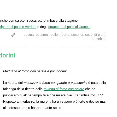
 anche con carote, zucca, etc o in base alla stagione.
olpette di pollo e verdure
o degli
straccetti di pollo all’arancia
.
cucina
,
peperoni
,
pollo
,
ricette
,
secondi
,
secondi piatti
,
zucchine
dorini
Merluzzo al forno con patate e pomodorini
…
La ricetta del
merluzzo al forno con patate e pomodorini
è nata sulla
falsariga della ricetta della
murena al forno con
pa
tate
che ho
pubblicato qualche tempo fa e che mi era piaciuta tantissimo. ???
Rispetto al merluzzo, la murena ha un sapore più forte e deciso ma,
allo stesso tempo ha tante tante spine.