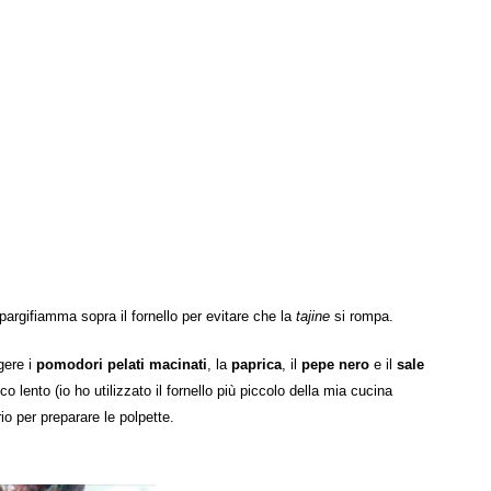
spargifiamma sopra il fornello per evitare che la
tajine
si rompa.
gere i
pomodori pelati macinati
, la
paprica
, il
pepe nero
e il
sale
co lento (io ho utilizzato il fornello più piccolo della mia cucina
o per preparare le polpette.