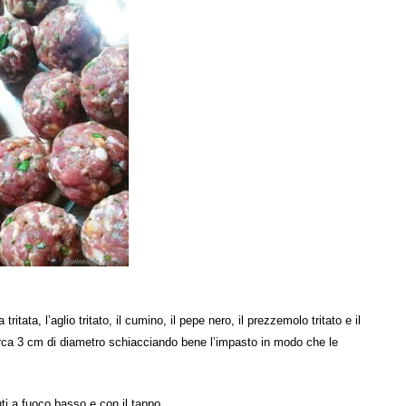
ritata, l’aglio tritato, il cumino, il pepe nero, il prezzemolo tritato e il
circa 3 cm di diametro schiacciando bene l’impasto in modo che le
i a fuoco basso e con il tappo.