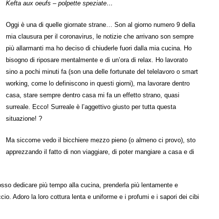
Kefta aux oeufs – polpette speziate…
Oggi è una di quelle giornate strane… Son al giorno numero 9 della
mia clausura per il coronavirus, le notizie che arrivano son sempre
più allarmanti ma ho deciso di chiuderle fuori dalla mia cucina. Ho
bisogno di riposare mentalmente e di un’ora di relax. Ho lavorato
sino a pochi minuti fa (son una delle fortunate del telelavoro o smart
working, come lo definiscono in questi giorni), ma lavorare dentro
casa, stare sempre dentro casa mi fa un effetto strano, quasi
surreale. Ecco! Surreale è l’aggettivo giusto per tutta questa
situazione! ?
Ma siccome vedo il bicchiere mezzo pieno (o almeno ci provo), sto
apprezzando il fatto di non viaggiare, di poter mangiare a casa e di
sso dedicare più tempo alla cucina, prenderla più lentamente e
io. Adoro la loro cottura lenta e uniforme e i profumi e i sapori dei cibi