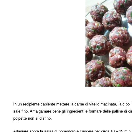
In un recipiente capiente mettere la carne di vitello macinata, la cipolla t
sale fino. Amalgamare bene gli ingredienti e formare delle palline di 
polpette non si disfino.
Adagiare sopra la salsa di pomodoro e cuocere per circa 10 – 15 minut