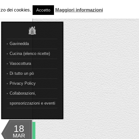
izzo dei cookies.
Maggiori informazioni
Accetto
Gavinedda
Cucina (elenco ricette)
Vasocottura
Di tutto un pò
Privacy Policy
Collaborazioni,
sponsorizzazioni e eventi
18
MAR