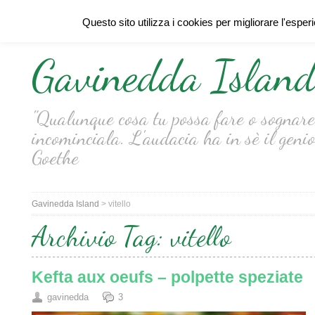
Questo sito utilizza i cookies per migliorare l'esper
Gavinedda Islan
"Qualunque cosa tu possa fare o sognare 
incominciala. L'audacia ha in sè il genio
Goethe
Gavinedda Island
>
vitello
Archivio Tag:
vitello
Kefta aux oeufs – polpette speziate
gavinedda
3